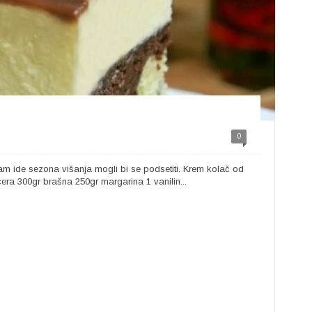
0
m ide sezona višanja mogli bi se podsetiti. Krem kolač od
ćera 300gr brašna 250gr margarina 1 vanilin...