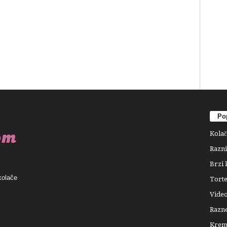
Pop
Kolač
Razni
Brzi 
kolače
Tort
Video
Razne
Krema