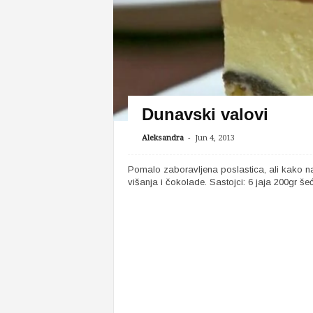
Dunavski valovi
-
Aleksandra
Jun 4, 2013
Pomalo zaboravljena poslastica, ali kako na
višanja i čokolade. Sastojci: 6 jaja 200gr še