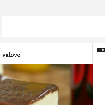
Re
e valove