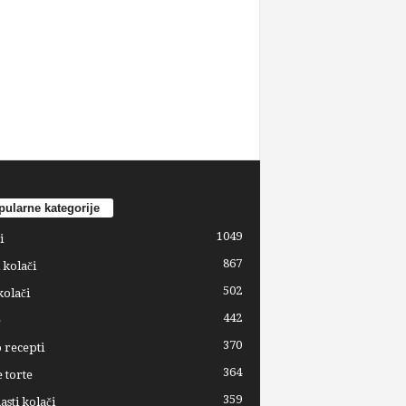
ularne kategorije
1049
i
867
 kolači
502
kolači
442
e
370
 recepti
364
 torte
359
sti kolači