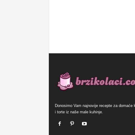
Donosimo Vam najnovije recepte za domaće 
i torte iz naše male kuhinje.