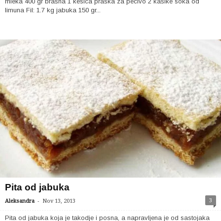
mleka 400 gr brašna 1 kesica praška za pecivo 2 kašike soka od
limuna Fil: 1.7 kg jabuka 150 gr...
Pita od jabuka
-
3
Aleksandra
Nov 13, 2013
Pita od jabuka koja je takodje i posna, a napravljena je od sastojaka