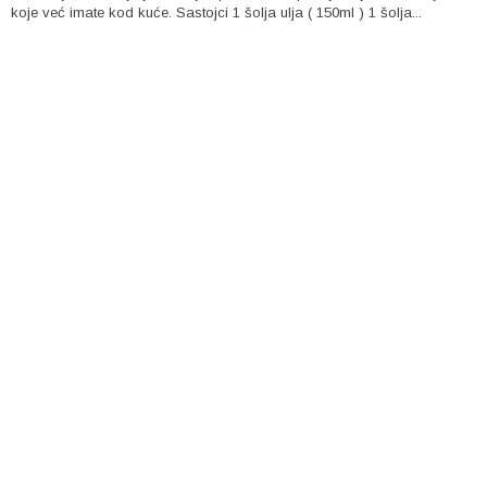
koje već imate kod kuće. Sastojci 1 šolja ulja ( 150ml ) 1 šolja...