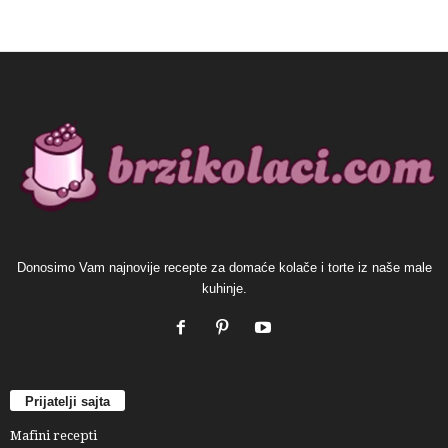
Donosimo Vam najnovije recepte za domaće kolače i torte iz naše male
kuhinje.
Prijatelji sajta
Mafini recepti