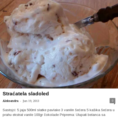
Straćatela sladoled
-
0
Aleksandra
Jun 19, 2013
Sastojci: 5 jaja 500ml slatke pavlake 3 vanilin šećera 5 kašika šećera u
prahu ekstrat vanile 100gr čokolade Priprema: Ulupati belanca sa