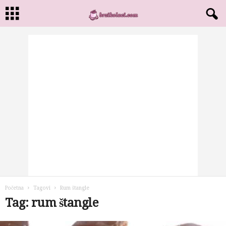
Početna
Tagovi
Rum štangle
Tag: rum štangle