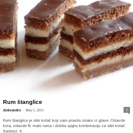
Rum štanglice
-
2
Aleksandra
May 5, 2013
Rum štanglice je sitni kolač koji sam pravila onako iz glave. Odavde
kora, odavde fil, malo ruma i dobila sjajnu kombinaciju za sitni kolač.
Sastojci: 4...