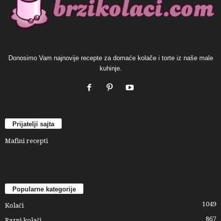
Donosimo Vam najnovije recepte za domaće kolače i torte iz naše male
kuhinje.
Prijatelji sajta
Mafini recepti
Popularne kategorije
1049
Kolači
867
Razni kolači