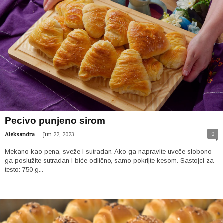
Pecivo punjeno sirom
-
0
Aleksandra
Jun 22, 2023
Mekano kao pena, sveže i sutradan. Ako ga napravite uveče slobono
ga poslužite sutradan i biće odlično, samo pokrijte kesom. Sastojci za
testo: 750 g...