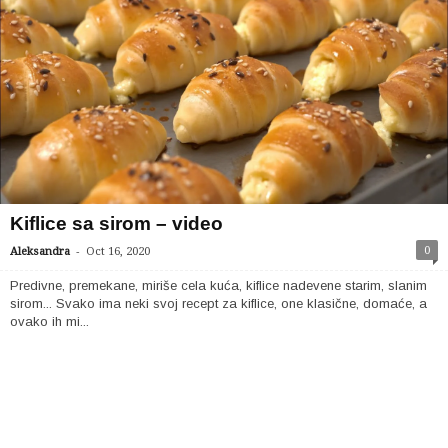
Kiflice sa sirom – video
-
0
Aleksandra
Oct 16, 2020
Predivne, premekane, miriše cela kuća, kiflice nadevene starim, slanim
sirom... Svako ima neki svoj recept za kiflice, one klasične, domaće, a
ovako ih mi...