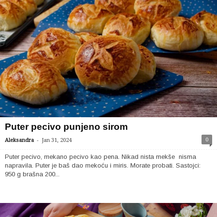
Puter pecivo punjeno sirom
-
0
Aleksandra
Jan 31, 2024
Puter pecivo, mekano pecivo kao pena. Nikad nista mekše nisma
napravila. Puter je baš dao mekoću i miris. Morate probati. Sastojci:
950 g brašna 200...