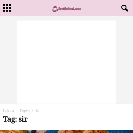
Početna
Tagovi
Sir
Tag: sir