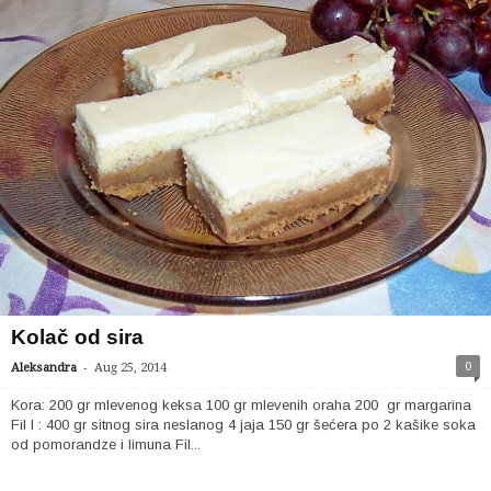
Kolač od sira
-
0
Aleksandra
Aug 25, 2014
Kora: 200 gr mlevenog keksa 100 gr mlevenih oraha 200 gr margarina
Fil I : 400 gr sitnog sira neslanog 4 jaja 150 gr šećera po 2 kašike soka
od pomorandze i limuna Fil...