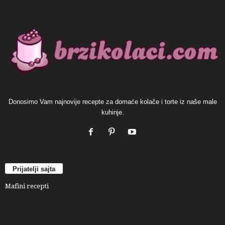
Donosimo Vam najnovije recepte za domaće kolače i torte iz naše male
kuhinje.
Prijatelji sajta
Mafini recepti