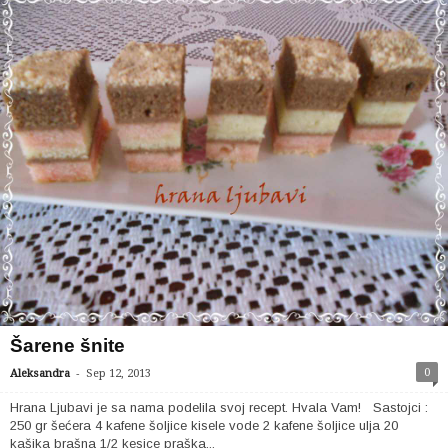
Šarene šnite
-
0
Aleksandra
Sep 12, 2013
Hrana Ljubavi je sa nama podelila svoj recept. Hvala Vam! Sastojci :
250 gr šećera 4 kafene šoljice kisele vode 2 kafene šoljice ulja 20
kašika brašna 1/2 kesice praška...