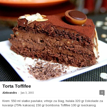
Torta Toffifee
-
0
Aleksandra
Jan 3, 2015
Krem: 550 ml slatke pavlake, vrhnje za šlag, hulala 320 gr čokolade za
kuvanje (75% kakaoa) 150 gr bombona Toffifee 100 gr iseckanog