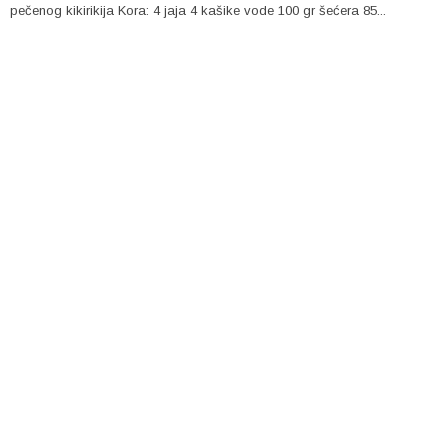
pečenog kikirikija Kora: 4 jaja 4 kašike vode 100 gr šećera 85...