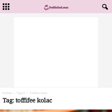
Početna
Tagovi
Toffifee kolac
Tag: toffifee kolac