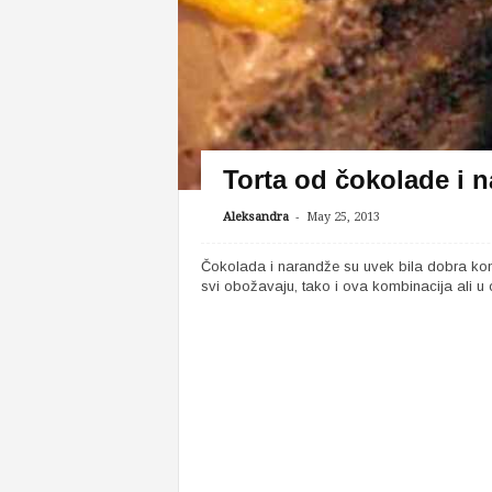
Torta od čokolade i 
-
Aleksandra
May 25, 2013
Čokolada i narandže su uvek bila dobra kom
svi obožavaju, tako i ova kombinacija ali u o