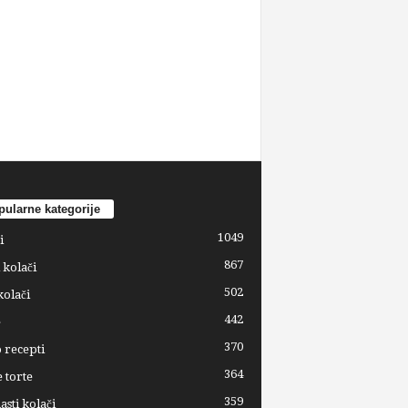
ularne kategorije
1049
i
867
 kolači
502
kolači
442
e
370
 recepti
364
 torte
359
sti kolači