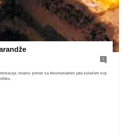
narandže
1
binacija, imamo primer sa fenomenalnim jafa kolačem koji
bliku...