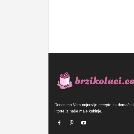
Donosimo Vam najnovije recepte za domaće 
i torte iz naše male kuhinje.