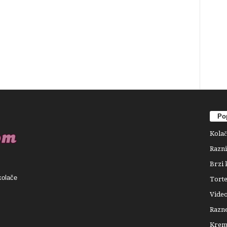
Pop
Kolač
Razni
Brzi 
kolače
Tort
Video
Razne
Krema