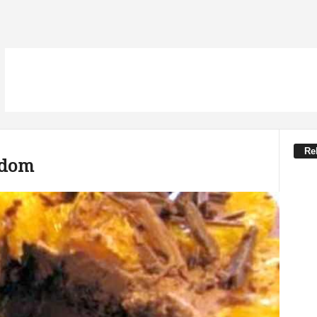
Re
adom