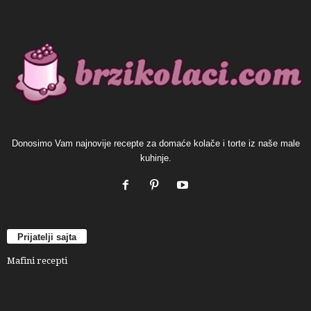
Donosimo Vam najnovije recepte za domaće kolače i torte iz naše male
kuhinje.
Prijatelji sajta
Mafini recepti