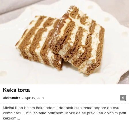
Keks torta
-
0
Aleksandra
Apr 15, 2018
Mlečni fil sa belom čokoladom i dodatak eurokrema odgore da ovu
kombinaciju učini stvarno odličnom. Može da se pravi i sa običnim petit
keksom,...