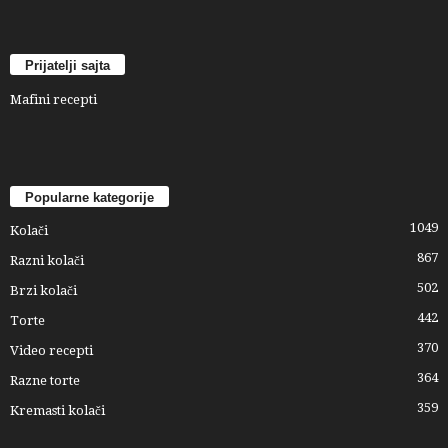
Prijatelji sajta
Mafini recepti
Popularne kategorije
1049
Kolači
867
Razni kolači
502
Brzi kolači
442
Torte
370
Video recepti
364
Razne torte
359
Kremasti kolači