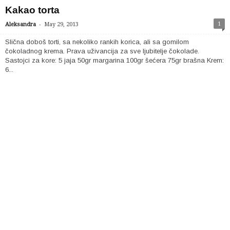
Kakao torta
-
1
Aleksandra
May 29, 2013
Slična doboš torti, sa nekoliko rankih korica, ali sa gomilom
čokoladnog krema. Prava uživancija za sve ljubitelje čokolade.
Sastojci za kore: 5 jaja 50gr margarina 100gr šećera 75gr brašna Krem:
6...