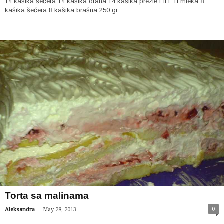
14 kašika šećera 14 kašika oraha 14 kašika prezle Fil I: 1l mleka 8
kašika šećera 8 kašika brašna 250 gr...
Torta sa malinama
-
0
Aleksandra
May 28, 2013