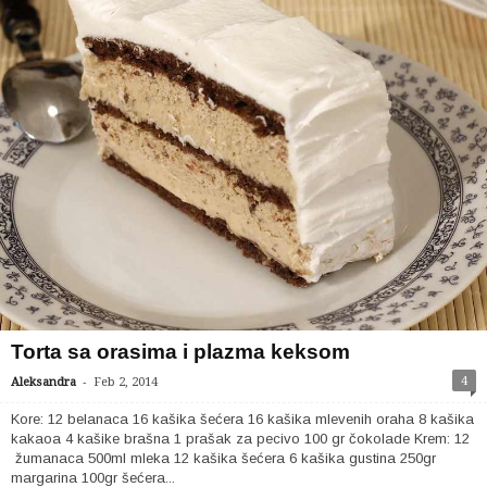
Torta sa orasima i plazma keksom
-
4
Aleksandra
Feb 2, 2014
Kore: 12 belanaca 16 kašika šećera 16 kašika mlevenih oraha 8 kašika
kakaoa 4 kašike brašna 1 prašak za pecivo 100 gr čokolade Krem: 12
žumanaca 500ml mleka 12 kašika šećera 6 kašika gustina 250gr
margarina 100gr šećera...