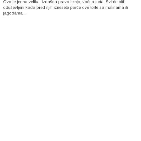
Ovo je jedna velika, izdašna prava letnja, voćna torta. Svi će biti
oduševljeni kada pred njih iznesete parče ove torte sa malinama ili
jagodama,...