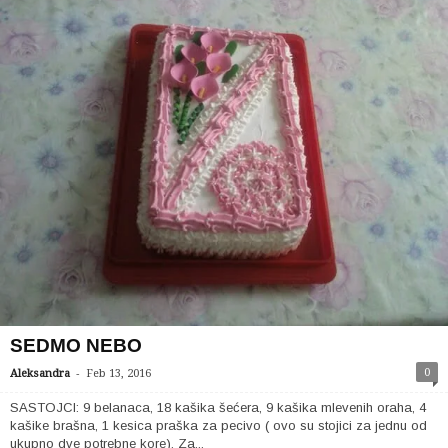
SEDMO NEBO
-
0
Aleksandra
Feb 13, 2016
SASTOJCI: 9 belanaca, 18 kašika šećera, 9 kašika mlevenih oraha, 4
kašike brašna, 1 kesica praška za pecivo ( ovo su stojici za jednu od
ukupno dve potrebne kore). Za...