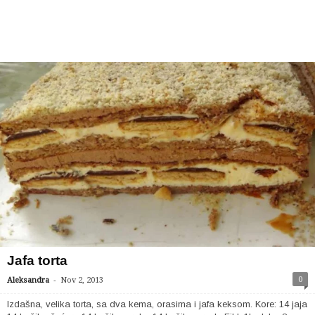
Jafa torta
-
0
Aleksandra
Nov 2, 2013
Izdašna, velika torta, sa dva kema, orasima i jafa keksom. Kore: 14 jaja