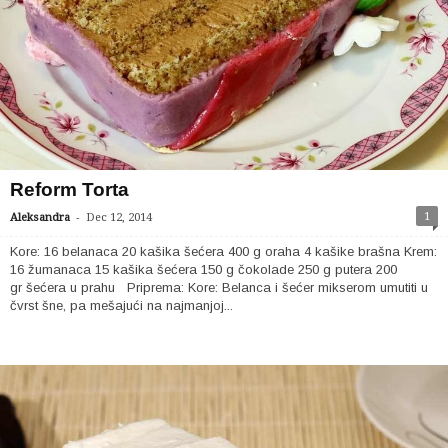
Reform Torta
-
1
Aleksandra
Dec 12, 2014
Kore: 16 belanaca 20 kašika šećera 400 g oraha 4 kašike brašna Krem:
16 žumanaca 15 kašika šećera 150 g čokolade 250 g putera 200
gr šećera u prahu Priprema: Kore: Belanca i šećer mikserom umutiti u
čvrst šne, pa mešajući na najmanjoj...