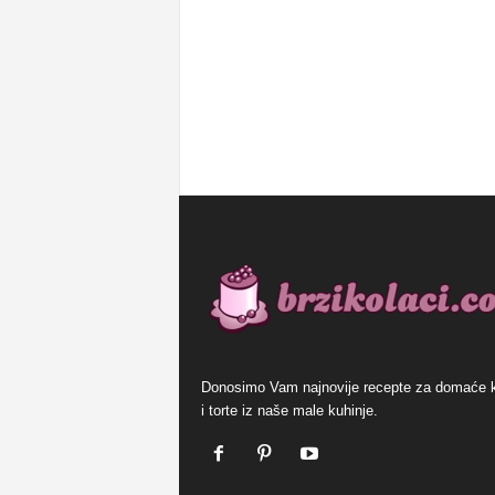
Donosimo Vam najnovije recepte za domaće 
i torte iz naše male kuhinje.