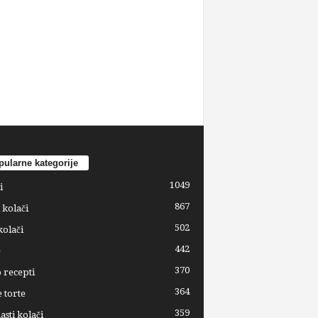
ularne kategorije
1049
i
867
 kolači
502
kolači
442
e
370
 recepti
364
 torte
359
sti kolači