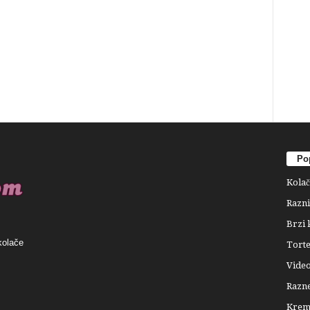
Pop
Kolač
Razni
Brzi 
kolače
Tort
Video
Razne
Krema