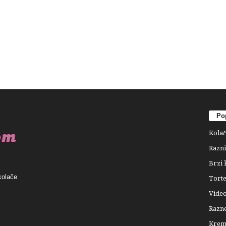
Pop
Kolač
Razni
Brzi 
kolače
Tort
Video
Razne
Krema