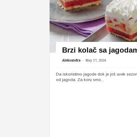
Brzi kolač sa jagoda
-
Aleksandra
May 17, 2024
Da iskoristimo jagode dok je još uvek sezon
od jagoda. Za koru smo...