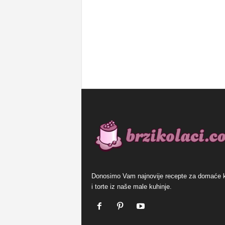
Donosimo Vam najnovije recepte za domaće 
i torte iz naše male kuhinje.