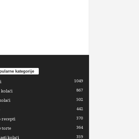
ularne kategorije
1049
i
867
 kolači
502
kolači
442
e
370
 recepti
364
 torte
359
sti kolači