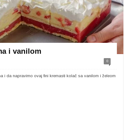
ma i vanilom
0
a i da napravimo ovaj fini kremasti kolač sa vanilom i želeom