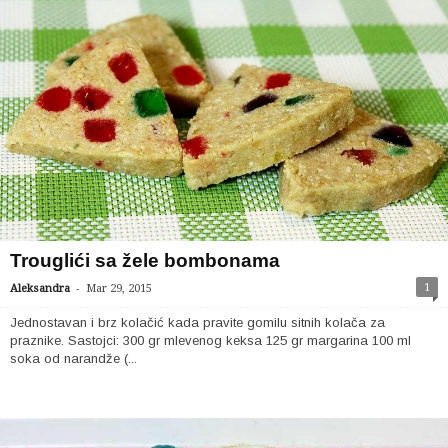
Trouglići sa žele bombonama
-
1
Aleksandra
Mar 29, 2015
Jednostavan i brz kolačić kada pravite gomilu sitnih kolača za
praznike. Sastojci: 300 gr mlevenog keksa 125 gr margarina 100 ml
soka od narandže (...