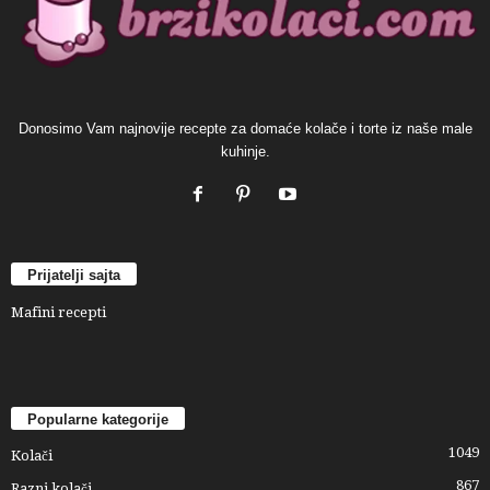
Donosimo Vam najnovije recepte za domaće kolače i torte iz naše male
kuhinje.
Prijatelji sajta
Mafini recepti
Popularne kategorije
1049
Kolači
867
Razni kolači