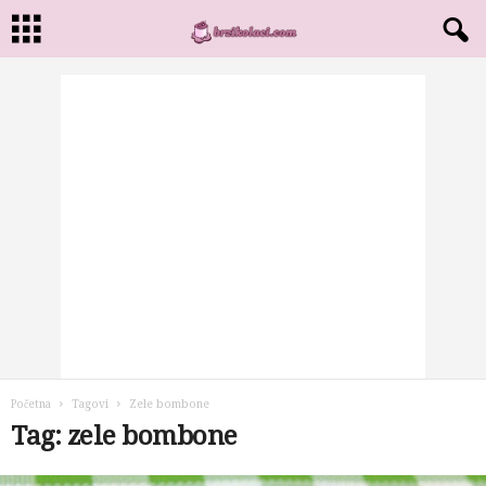
Početna
Tagovi
Zele bombone
Tag: zele bombone