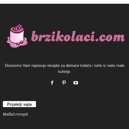
Donosimo Vam najnovije recepte za domaće kolače i torte iz naše male
kuhinje.
Prijatelji sajta
Mafini recepti