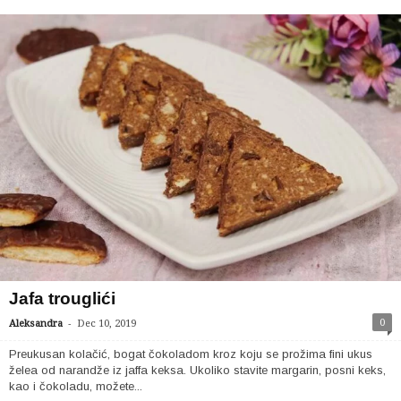
Jafa trouglići
-
0
Aleksandra
Dec 10, 2019
Preukusan kolačić, bogat čokoladom kroz koju se prožima fini ukus
želea od narandže iz jaffa keksa. Ukoliko stavite margarin, posni keks,
kao i čokoladu, možete...