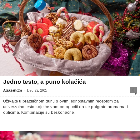
Jedno testo, a puno kolačića
-
0
Aleksandra
Dec 22, 2023
Uživajte u prazničnom duhu s ovim jednostavnim receptom za
univerzalno testo koje će vam omogućiti da se poigrate aromama i
oblicima. Kombinacije su beskonačne,...