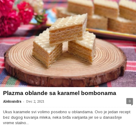
Plazma oblande sa karamel bombonama
-
0
Aleksandra
Dec 2, 2021
Ukus karamele svi volimo posebno u oblandama. Ovo je jedan recept
bez dugog kuvanja mleka, neka brđa varijanta jer se u danasšnje
vreme stalno...