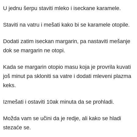
U jednu šerpu staviti mleko i iseckane karamele.
Staviti na vatru i mešati kako bi se karamele otopile.
Dodati zatim iseckan margarin, pa nastaviti mešanje
dok se margarin ne otopi.
Kada se margarin otopio masu koja je provrila kuvati
još minut pa skloniti sa vatre i dodati mleveni plazma
keks.
Izmešati i ostaviti 10ak minuta da se prohladi.
Možda vam se učini da je redje, ali kako se hladi
stezaće se.