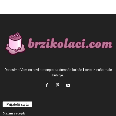
Donosimo Vam najnovije recepte za domaće kolače i torte iz naše male
kuhinje.
Prijatelji sajta
Mafini recepti