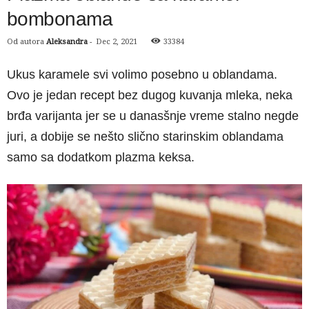
bombonama
Od autora
Aleksandra
-
Dec 2, 2021
33384
Ukus karamele svi volimo posebno u oblandama.
Ovo je jedan recept bez dugog kuvanja mleka, neka
brđa varijanta jer se u danasšnje vreme stalno negde
juri, a dobije se nešto slično starinskim oblandama
samo sa dodatkom plazma keksa.