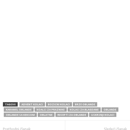
TAGOVI
ADVENT KOLACI
BOZICNI KOLACI
BRZE OBLANDE
KARAMEL OBLANDE
KOALCI ZA PRAZNIKE
KOLACI ZA BLAGDANE
OBLANDE
OBLANDE SA KEKSOM
OBLATNE
RECEPTI ZA OBLANDE
USKRSNJI KOLACI
Prethodni članak
Sledeći članak