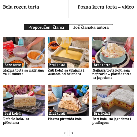
Bela rozen torta
Posna krem torta – video
Preporučeni članci
Još članaka autora
Brze torte
Brzi kolači
Brze torte
Plazma torta sa malinama
Žuti kolač sa višnjama i
Najlakša torta koju sam
za 15 minuta
šaumom od belanaca
napravila – plazma torta
sa jagodama
Brzi kolači
Brzi kolači
Brzi kolači
Rafaelo kolač sa
Plazma piramida kolač
Brzi kolač sa jagodama i
piškotama
pudingom