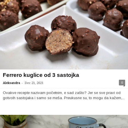
Ferrero kuglice od 3 sastojka
-
0
Aleksandra
Dec 21, 2021
Ovakve recepte nazivam početnim, e sad zašto? Jer se sve pravi od
gotvoih sastojaka i samo se meša. Preukusne su, to mogu da kažem,...