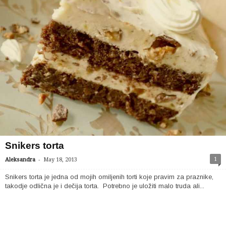
Snikers torta
-
1
Aleksandra
May 18, 2013
Snikers torta je jedna od mojih omiljenih torti koje pravim za praznike,
takodje odlična je i dečija torta. Potrebno je uložiti malo truda ali...