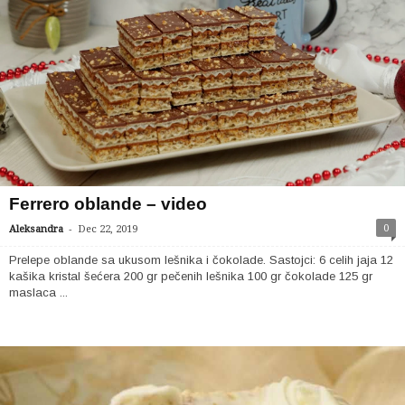
Ferrero oblande – video
-
0
Aleksandra
Dec 22, 2019
Prelepe oblande sa ukusom lešnika i čokolade. Sastojci: 6 celih jaja 12
kašika kristal šećera 200 gr pečenih lešnika 100 gr čokolade 125 gr
maslaca ...