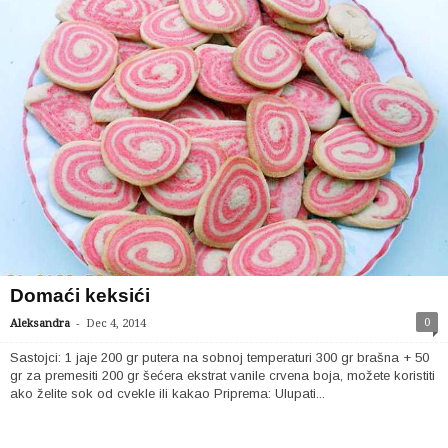
Domaći keksići
-
0
Aleksandra
Dec 4, 2014
Sastojci: 1 jaje 200 gr putera na sobnoj temperaturi 300 gr brašna + 50
gr za premesiti 200 gr šećera ekstrat vanile crvena boja, možete koristiti
ako želite sok od cvekle ili kakao Priprema: Ulupati...