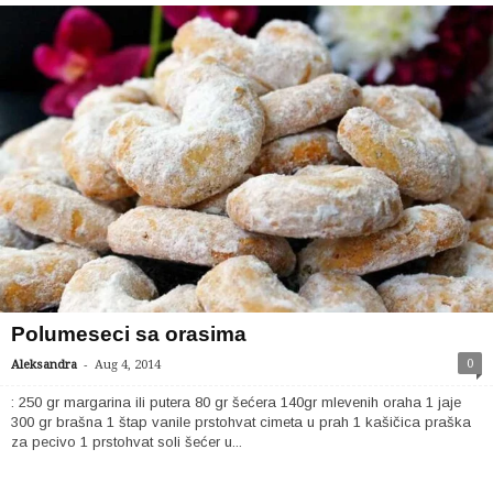
Polumeseci sa orasima
-
0
Aleksandra
Aug 4, 2014
: 250 gr margarina ili putera 80 gr šećera 140gr mlevenih oraha 1 jaje
300 gr brašna 1 štap vanile prstohvat cimeta u prah 1 kašičica praška
za pecivo 1 prstohvat soli šećer u...