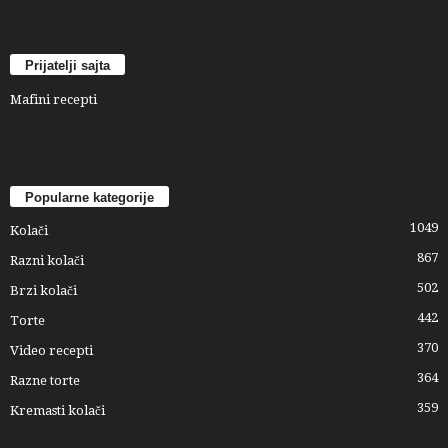
Prijatelji sajta
Mafini recepti
Popularne kategorije
1049
Kolači
867
Razni kolači
502
Brzi kolači
442
Torte
370
Video recepti
364
Razne torte
359
Kremasti kolači