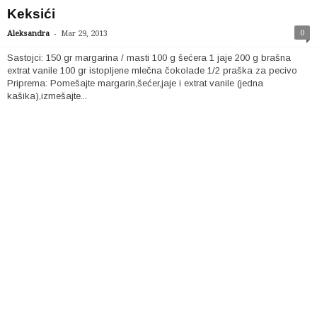
Keksići
-
0
Aleksandra
Mar 29, 2013
Sastojci: 150 gr margarina / masti 100 g šećera 1 jaje 200 g brašna
extrat vanile 100 gr istopljene mlečna čokolade 1/2 praška za pecivo
Priprema: Pomešajte margarin,šećer,jaje i extrat vanile (jedna
kašika),izmešajte...