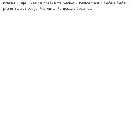
brašna 1 jaje 1 kesica praška za pecivo 2 kesice vanilin šećera šećer u
prahu za posipanje Priprema: Pomešajte šećer sa...