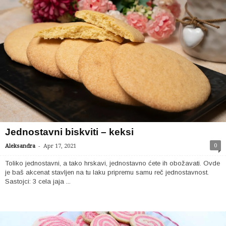
Jednostavni biskviti – keksi
-
0
Aleksandra
Apr 17, 2021
Toliko jednostavni, a tako hrskavi, jednostavno ćete ih obožavati. Ovde
je baš akcenat stavljen na tu laku pripremu samu reč jednostavnost.
Sastojci: 3 cela jaja ...