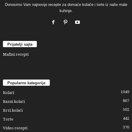
Donosimo Vam najnovije recepte za domaće kolače i torte iz naše male
kuhinje.
Prijatelji sajta
Mafini recepti
Popularne kategorije
1049
Kolači
867
Razni kolači
502
Brzi kolači
442
Torte
370
Video recepti