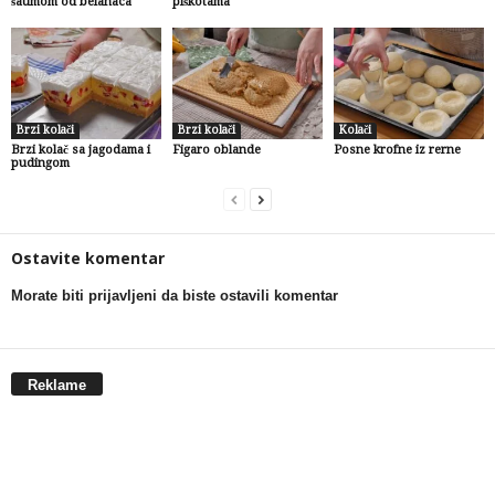
šaumom od belanaca
piškotama
Brzi kolači
Brzi kolači
Kolači
Brzi kolač sa jagodama i
Figaro oblande
Posne krofne iz rerne
pudingom
Ostavite komentar
Morate biti prijavljeni da biste ostavili komentar
Reklame