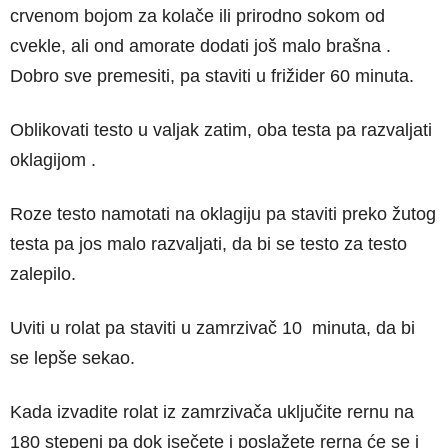
crvenom bojom za kolače ili prirodno sokom od
cvekle, ali ond amorate dodati još malo brašna .
Dobro sve premesiti, pa staviti u frižider 60 minuta.
Oblikovati testo u valjak zatim, oba testa pa razvaljati
oklagijom .
Roze testo namotati na oklagiju pa staviti preko žutog
testa pa jos malo razvaljati, da bi se testo za testo
zalepilo.
Uviti u rolat pa staviti u zamrzivač 10 minuta, da bi
se lepše sekao.
Kada izvadite rolat iz zamrzivača uključite rernu na
180 stepeni pa dok isečete i poslažete rerna će se i