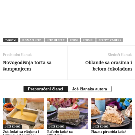
TAGOVI
DOMACI KEKS
KEKS RECEPT
KEKSI
KEKSIĆI
RECEPT ZA KEKS
Prethodni članak
Sledeći članak
Novogodišnja torta sa
Oblande sa orasima i
šampanjcem
belom čokoladom
Preporučeni članci
Još članaka autora
Brzi kolači
Brzi kolači
Brzi kolači
Žuti kolač sa višnjama i
Rafaelo kolač sa
Plazma piramida kolač