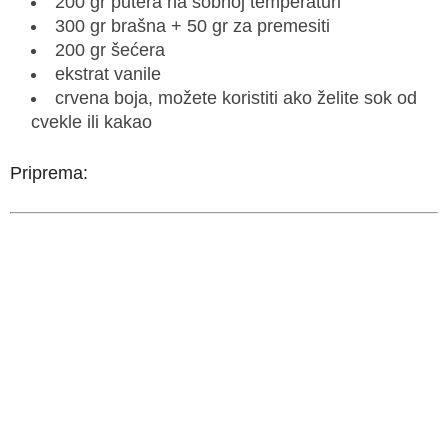
200 gr putera na sobnoj temperaturi
300 gr brašna + 50 gr za premesiti
200 gr šećera
ekstrat vanile
crvena boja, možete koristiti ako želite sok od
cvekle ili kakao
Priprema: