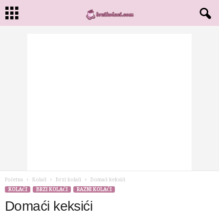
Početna
Kolači
Brzi kolači
Domaći keksići
KOLAČI
BRZI KOLAČI
RAZNI KOLAČI
Domaći keksići