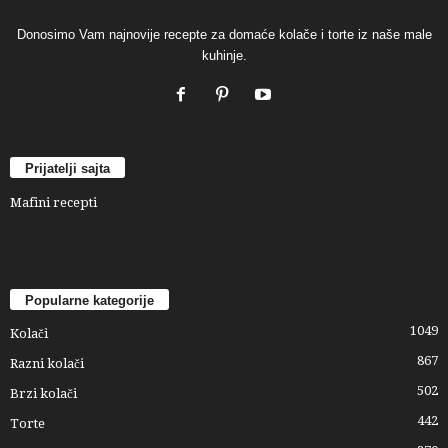
Donosimo Vam najnovije recepte za domaće kolače i torte iz naše male
kuhinje.
Prijatelji sajta
Mafini recepti
Popularne kategorije
1049
Kolači
867
Razni kolači
502
Brzi kolači
442
Torte