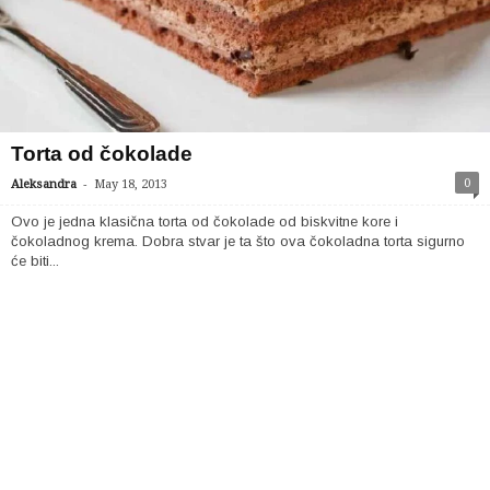
Torta od čokolade
-
0
Aleksandra
May 18, 2013
Ovo je jedna klasična torta od čokolade od biskvitne kore i
čokoladnog krema. Dobra stvar je ta što ova čokoladna torta sigurno
će biti...