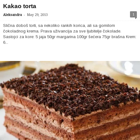
Kakao torta
-
1
Aleksandra
May 29, 2013
Slična doboš torti, sa nekoliko rankih korica, ali sa gomilom
čokoladnog krema. Prava uživancija za sve ljubitelje čokolade.
Sastojci za kore: 5 jaja 50gr margarina 100gr šećera 75gr brašna Krem:
6...