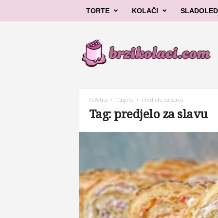
TORTE
KOLAČI
SLADOLED
B
r
z
i
k
o
l
Početna
Tagovi
Predjelo za slavu
a
Tag: predjelo za slavu
č
i