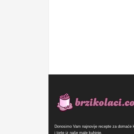
Donosimo Vam najnovije recepte za domaće 
i torte iz naše male kuhinje.