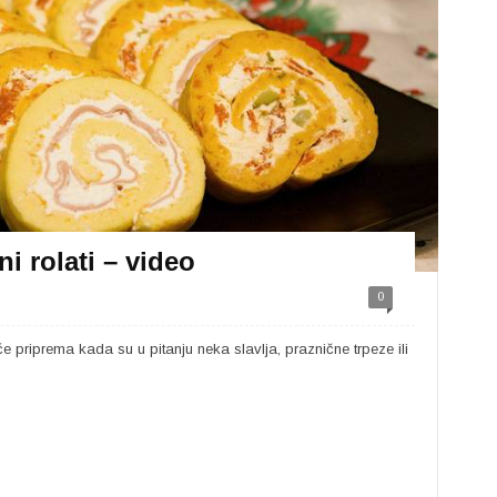
i rolati – video
0
će priprema kada su u pitanju neka slavlja, praznične trpeze ili