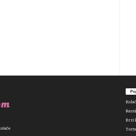
Pop
Kolač
Razni
Brzi 
kolače
Tort