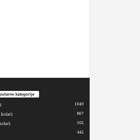
ularne kategorije
1049
i
867
 kolači
502
kolači
442
e