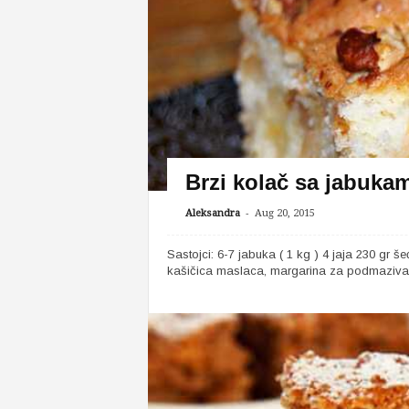
Brzi kolač sa jabuka
-
Aleksandra
Aug 20, 2015
Sastojci: 6-7 jabuka ( 1 kg ) 4 јаја 230 gr š
kašičica maslaca, margarina za podmazivanj