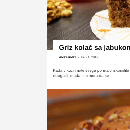
Griz kolač sa jabuko
-
Aleksandra
Feb 1, 2018
Kada u kući imate svega po malo iskoristi
obogatili, mada i ne mora da se...