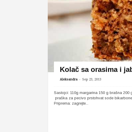
Kolač sa orasima i j
-
Aleksandra
Sep 23, 2013
Sastojci: 110g margarina 150 g brašna 200 g
praška za pecivo prstohvat sode bikarbone 1
Priprema: zagrejte...