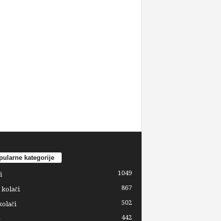
ularne kategorije
1049
i
867
 kolači
502
kolači
442
e