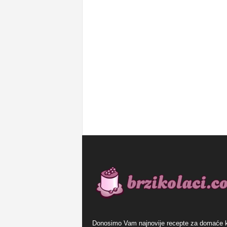
Donosimo Vam najnovije recepte za domaće 