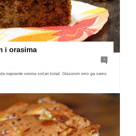
m i orasima
1
te da napravite veoma sočan kolač. Glazurom smo ga samo