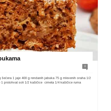
abukama
0
 šećera 1 jaje 400 g rendanih jabuka 75 g mlevenih oraha 1/2
 prstohvat soli 1/2 kašičice cimeta 1/4 kašičice ruma