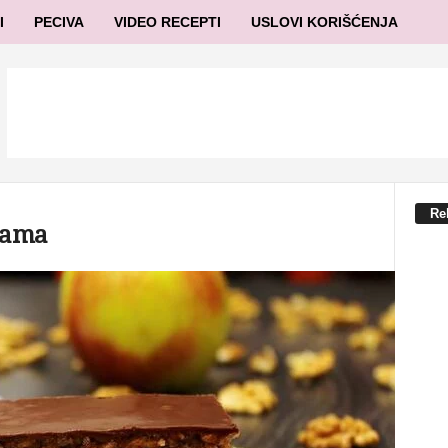
I
PECIVA
VIDEO RECEPTI
USLOVI KORIŠĆENJA
Re
ukama