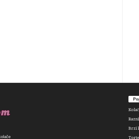
Pop
Kolač
Razni
Brzi 
kolače
Tort