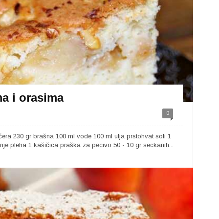
ma i orasima
0
ećera 230 gr brašna 100 ml vode 100 ml ulja prstohvat soli 1
e pleha 1 kašičica praška za pecivo 50 - 10 gr seckanih...