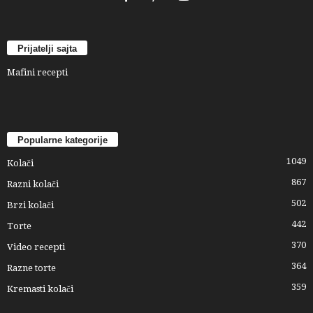
Prijatelji sajta
Mafini recepti
Popularne kategorije
1049
Kolači
867
Razni kolači
502
Brzi kolači
442
Torte
370
Video recepti
364
Razne torte
359
Kremasti kolači