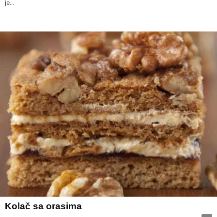
je...
Kolač sa orasima