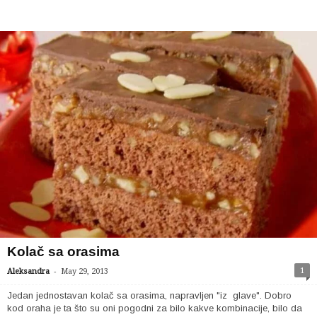
Kolač sa orasima
-
1
Aleksandra
May 29, 2013
Jedan jednostavan kolač sa orasima, napravljen "iz glave". Dobro
kod oraha je ta što su oni pogodni za bilo kakve kombinacije, bilo da