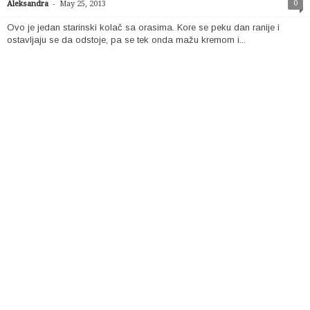
-
0
Aleksandra
May 25, 2013
Ovo je jedan starinski kolač sa orasima. Kore se peku dan ranije i
ostavljaju se da odstoje, pa se tek onda mažu kremom i...