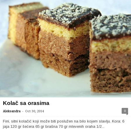
Kolač sa orasima
-
0
Aleksandra
Oct 30, 2014
Fini, sitni kolačić koji može biti poslužen na bilo kojem slavlju. Kora: 6
jaja 120 gr šećera 65 gr brašna 70 gr mlevenih oraha 1/2...