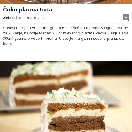
Čoko plazma torta
-
0
Aleksandra
Dec 26, 2013
Sastojci: 16 jaja 500gr margarina 600gr šećera u prahu 500gr čokolade
za kuvanje, najbolje Menaž 300gr mlevenog plazma keksa 300gr šlaga
300ml gazirane vode Priprema: Ulupajte margarin i šećer u prahu, da
bude...