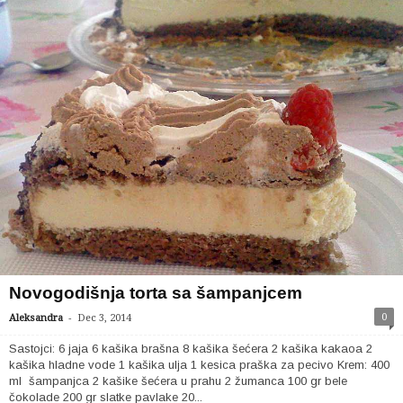
Novogodišnja torta sa šampanjcem
-
0
Aleksandra
Dec 3, 2014
Sastojci: 6 jaja 6 kašika brašna 8 kašika šećera 2 kašika kakaoa 2
kašika hladne vode 1 kašika ulja 1 kesica praška za pecivo Krem: 400
ml šampanjca 2 kašike šećera u prahu 2 žumanca 100 gr bele
čokolade 200 gr slatke pavlake 20...