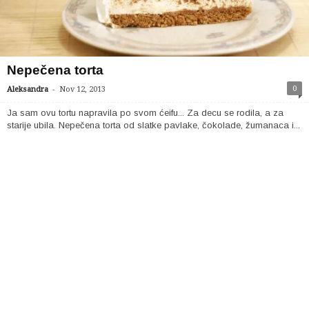
Nepečena torta
-
0
Aleksandra
Nov 12, 2013
Ja sam ovu tortu napravila po svom ćeifu... Za decu se rodila, a za
starije ubila. Nepečena torta od slatke pavlake, čokolade, žumanaca i...