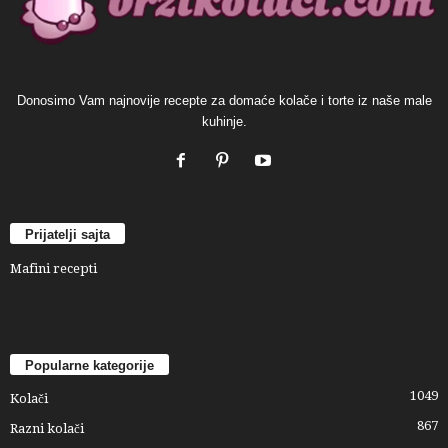
Donosimo Vam najnovije recepte za domaće kolače i torte iz naše male
kuhinje.
Prijatelji sajta
Mafini recepti
Popularne kategorije
1049
Kolači
867
Razni kolači