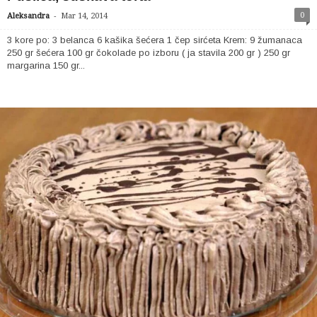
-
0
Aleksandra
Mar 14, 2014
3 kore po: 3 belanca 6 kašika šećera 1 čep sirćeta Krem: 9 žumanaca
250 gr šećera 100 gr čokolade po izboru ( ja stavila 200 gr ) 250 gr
margarina 150 gr...