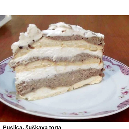
Puslica, šuškava torta