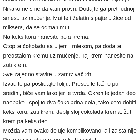
Nikako ne sme da vam provri. Dodajte ga prethodnoj
smesu uz mućenje. Mutite i želatin sipajte u žice od
miksera, da se odmah muti.
Na keks koru nanesite pola krema.
Otopite čokoladu sa uljem i mlekom, pa dodajte
preostalom kremu uz mućenje. Taj krem nanesite na
žuti krem.
Sve zajedno stavite u zamrzivač 2h.
Izvadite pa poslidajte foliju. Presecite tačno po
sredini, biće vam lako jer je tvrda. Okrenite jedan deo
naopako i spojite dva čokoladna dela, tako cete dobiti
keks koru, zuti krem, deblji sloj cokolada krema, žuti
krem pa keks deo.
Možda vam ovako deluje komplikovano, ali zaista nije
Dekooracija šlagom po želji. Uzivajte!