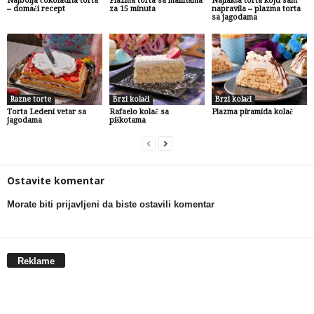
Najbolja čokoladna torta
Plazma torta sa malinama
Najlakša torta koju sam
– domaći recept
za 15 minuta
napravila – plazma torta
sa jagodama
Razne torte
Brzi kolači
Brzi kolači
Torta Ledeni vetar sa
Rafaelo kolač sa
Plazma piramida kolač
jagodama
piškotama
Ostavite komentar
Morate biti prijavljeni da biste ostavili komentar
Reklame