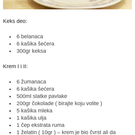
Keks deo:
6 belanaca
6 kašika šećera
300gr keksa
Krem I i II:
6 žumanaca
6 kašika šećera
500ml slatke pavlake
200gr čokolade ( birajte koju volite )
5 kašika mleka
1 kašika ulja
1 čep ekstrata ruma
1 želatin ( 10gr ) – krem je bio čvrst ali da