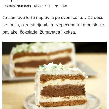
Od autora
Aleksandra
-
Nov 12, 2013
13070
Ja sam ovu tortu napravila po svom ćeifu… Za decu
se rodila, a za starije ubila. Nepečena torta od slatke
pavlake, čokolade, žumanaca i keksa.