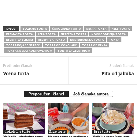
TAGOVI
BOZICNA TORTA
ČOKOLADNA TORTA
DECIJA TORTA
KEKS TORTA
KREMASTA TORTA
LEPA TORTA
NEPEČENA TORTA
NOVOGODISNJA TORTA
RECEPT SA SLIKOM
RECEPT ZA TORTU
RODJENDANSKA TORTA
TORTA
TORTA KOJA SE NE PECE
TORTA OD ČOKOLADE
TORTA OD KEKSA
TORTA SA SLATKOM PAVLAKOM
TORTA SA ZELATINOM
Prethodni članak
Sledeći članak
Voćna torta
Pita od jabuka
Preporučeni članci
Još članaka autora
Čokoladne torte
Brze torte
Brze torte