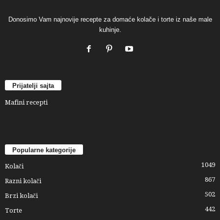
Donosimo Vam najnovije recepte za domaće kolače i torte iz naše male
kuhinje.
Prijatelji sajta
Mafini recepti
Popularne kategorije
1049
Kolači
867
Razni kolači
502
Brzi kolači
442
Torte