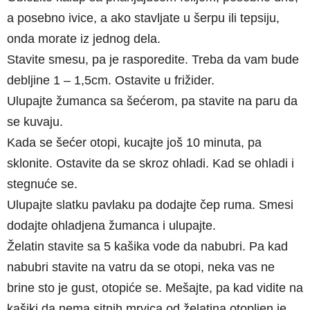
a posebno ivice, a ako stavljate u šerpu ili tepsiju,
onda morate iz jednog dela.
Stavite smesu, pa je rasporedite. Treba da vam bude
debljine 1 – 1,5cm. Ostavite u frižider.
Ulupajte žumanca sa šećerom, pa stavite na paru da
se kuvaju.
Kada se šećer otopi, kucajte još 10 minuta, pa
sklonite. Ostavite da se skroz ohladi. Kad se ohladi i
stegnuće se.
Ulupajte slatku pavlaku pa dodajte čep ruma. Smesi
dodajte ohladjena žumanca i ulupajte.
Želatin stavite sa 5 kašika vode da nabubri. Pa kad
nabubri stavite na vatru da se otopi, neka vas ne
brine sto je gust, otopiće se. Mešajte, pa kad vidite na
kašiki da nema sitnih mrvica od želatina otopljen je.