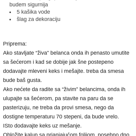
budem sigurnija
5 kašika vode
šlag za dekoraciju
Priprema:
Ako stavljate “živa” belanca onda ih penasto umutite
sa šećerom i kad se dobije jak šne postepeno
dodavajte mleveni keks i mešajte. treba da smesa
bude baš gusta.
Ako nećete da radite sa “živim” belancima, onda ih
ulupajte sa šećerom, pa stavite na paru da se
pasterizuju, ne treba da provi smesa, nego da
dostigne temperaturu 70 stepeni, da bude vrelo.
ISto dodavajte keks uz mešanje.
Obložite kalup sa prianjajućom folijom, posebno dno,