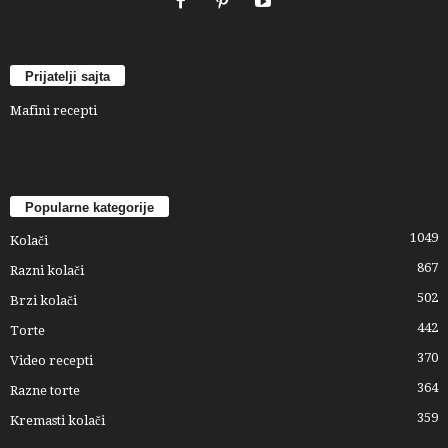
Prijatelji sajta
Mafini recepti
Popularne kategorije
1049
Kolači
867
Razni kolači
502
Brzi kolači
442
Torte
370
Video recepti
364
Razne torte
359
Kremasti kolači