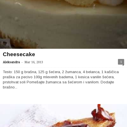
Cheesecake
-
1
Aleksandra
Mar 16, 2013
Testo: 150 g brašna, 125 g šećera, 2 žumanca, 4 belanca, 1 kašičica
praška za pecivo 100g mlevenih badema, 1 kesica vanilin šećera,
prstohvat soli Pomešajte žumanca sa šećerom i vanilom. Dodajte
brašno...