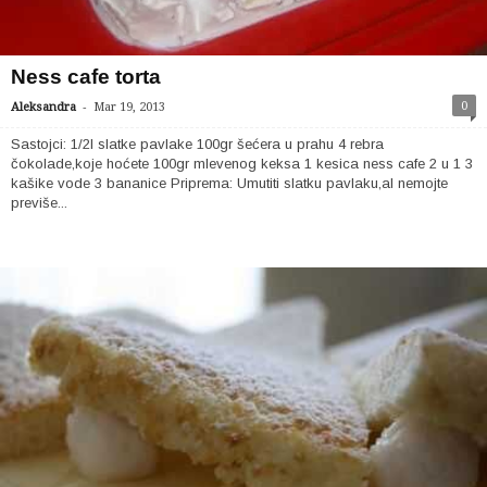
Ness cafe torta
-
0
Aleksandra
Mar 19, 2013
Sastojci: 1/2l slatke pavlake 100gr šećera u prahu 4 rebra
čokolade,koje hoćete 100gr mlevenog keksa 1 kesica ness cafe 2 u 1 3
kašike vode 3 bananice Priprema: Umutiti slatku pavlaku,al nemojte
previše...