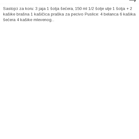
Sastojci za koru: 3 jaja 1 šolja šećera, 150 ml 1/2 šolje ulje 1 šolja + 2
kašike brašna 1 kašičica praška za pecivo Puslice: 4 belanca 6 kašika
šećera 4 kašike mlevenog...