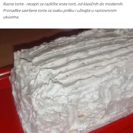
Razne torte - recepti za različite vrste torti, od klasičnih do modernih.
Pronađite savršene torte za svaku priliku i uživajte u raznovrsnim
ukusima.