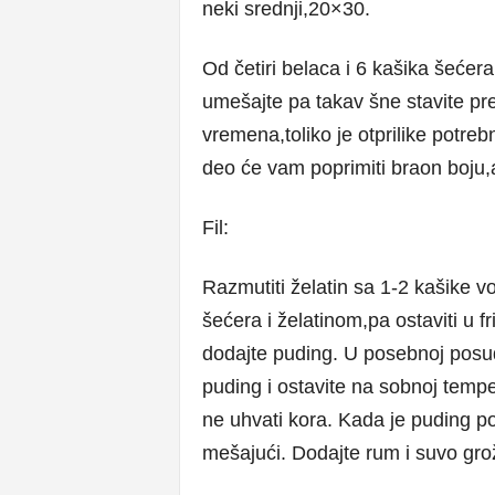
neki srednji,20×30.
Od četiri belaca i 6 kašika šećer
umešajte pa takav šne stavite pr
vremena,toliko je otprilike potreb
deo će vam poprimiti braon boju,a
Fil:
Razmutiti želatin sa 1-2 kašike v
šećera i želatinom,pa ostaviti u 
dodajte puding. U posebnoj posud
puding i ostavite na sobnoj temp
ne uhvati kora. Kada je puding p
mešajući. Dodajte rum i suvo gro