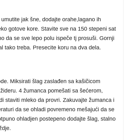
a umutite jak šne, dodajte orahe,lagano ih
eko gotove kore. Stavite sve na 150 stepeni sat
no da se sve lepo polu ispeče tj prosuši. Gornji
l tako treba. Presecite koru na dva dela.
ode. Miksirati šlag zaslađen sa kašičicom
frižideru. 4 žumanca pomešati sa šećerom,
i staviti mleko da provri. Zakuvajte žumanca i
eraturi da se ohladi povremeno mešajući da se
otpuno ohladjen postepeno dodajte šlag, stalno
ždje.