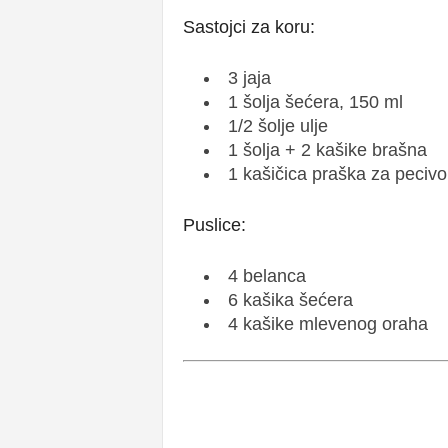
Sastojci za koru:
3 jaja
1 šolja šećera, 150 ml
1/2 šolje ulje
1 šolja + 2 kašike brašna
1 kašičica praška za pecivo
Puslice:
4 belanca
6 kašika šećera
4 kašike mlevenog oraha