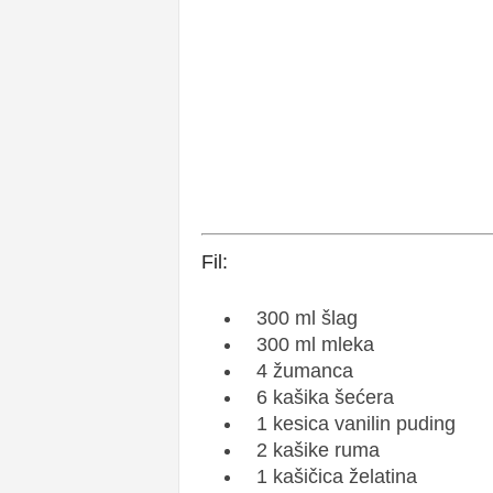
Fil:
300 ml šlag
300 ml mleka
4 žumanca
6 kašika šećera
1 kesica vanilin puding
2 kašike ruma
1 kašičica želatina