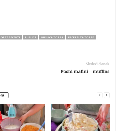
TORTE RECEPTI
PUSLICA
PUSLICA TORTA
RECEPTI ZA TORTE
Sledeći članak
Posni mafini – muffins
ora