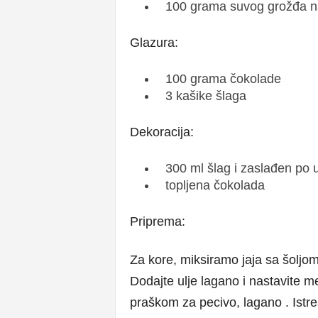
100 grama suvog grožđa n
Glazura:
100 grama čokolade
3 kašike šlaga
Dekoracija:
300 ml šlag i zaslađen po 
topljena čokolada
Priprema:
Za kore, miksiramo jaja sa šoljo
Dodajte ulje lagano i nastavite 
praškom za pecivo, lagano . Istres