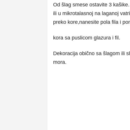
Od šlag smese ostavite 3 kašike. 
ili u mikrotalasnoj na laganoj vat
preko kore,nanesite pola fila i po
kora sa puslicom glazura i fil.
Dekoracija obično sa šlagom ili 
mora.