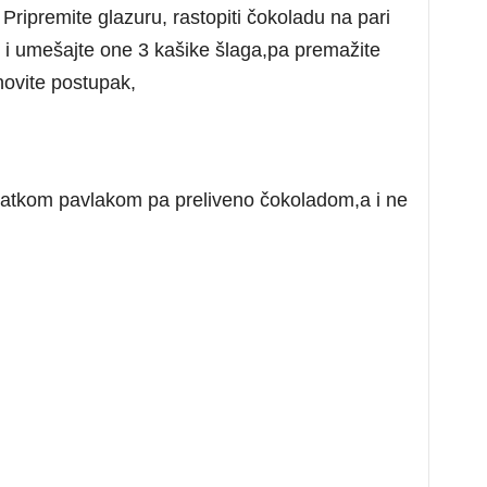
Pripremite glazuru, rastopiti čokoladu na pari
ri i umešajte one 3 kašike šlaga,pa premažite
novite postupak,
slatkom pavlakom pa preliveno čokoladom,a i ne