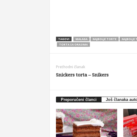
TAGOVI
MALAGA
NAJBOLJE TORTE
NAJBOLJE 
TORTA SA ORASIMA
Prethodni članak
Snickers torta – Snikers
Preporučeni članci
Još članaka aut