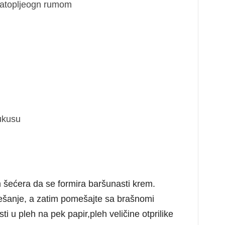
atopljeogn rumom
ukusu
m šećera da se formira baršunasti krem.
mešanje, a zatim pomešajte sa brašnomi
ti u pleh na pek papir,pleh veličine otprilike