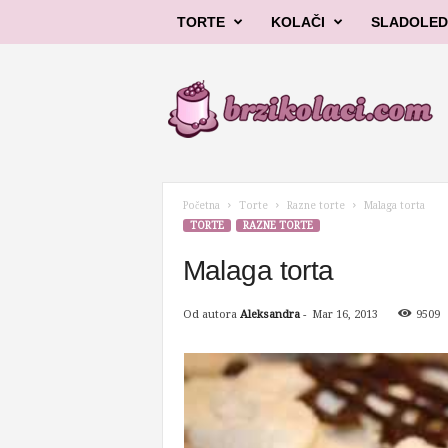
TORTE
KOLAČI
SLADOLED
B
r
z
i
k
o
l
Početna
Torte
Razne torte
Malaga torta
a
TORTE
RAZNE TORTE
č
i
Malaga torta
Od autora
Aleksandra
-
Mar 16, 2013
9509