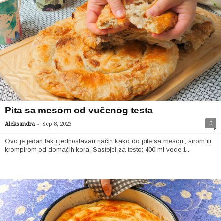
Pita sa mesom od vučenog testa
-
0
Aleksandra
Sep 8, 2023
Ovo je jedan lak i jednostavan način kako do pite sa mesom, sirom ili
krompirom od domaćih kora. Sastojci za testo: 400 ml vode 1...