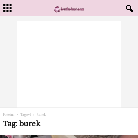
Početna
Tagovi
Burek
Tag: burek