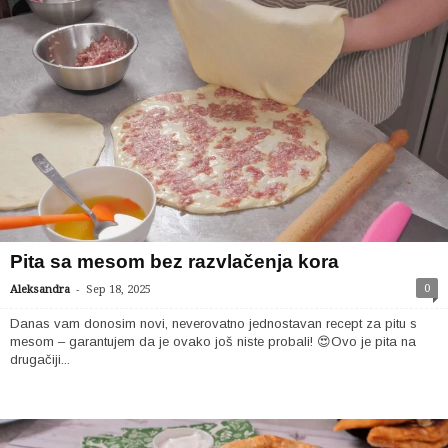
Pita sa mesom bez razvlačenja kora
-
0
Aleksandra
Sep 18, 2025
Danas vam donosim novi, neverovatno jednostavan recept za pitu s
mesom – garantujem da je ovako još niste probali! 😍Ovo je pita na
drugačiji...