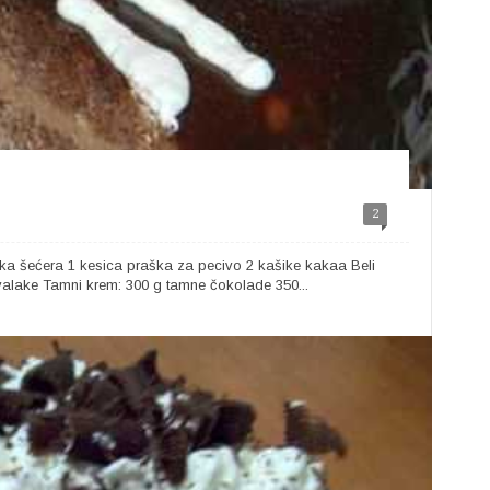
2
šika šećera 1 kesica praška za pecivo 2 kašike kakaa Beli
valake Tamni krem: 300 g tamne čokolade 350...