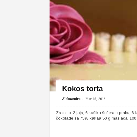
Kokos torta
-
Aleksandra
Mar 15, 2013
Za testo: 2 jaja, 6 kašika šećera u prahu, 6
čokolade sa 75% kakaa 50 g maslaca, 100 g 