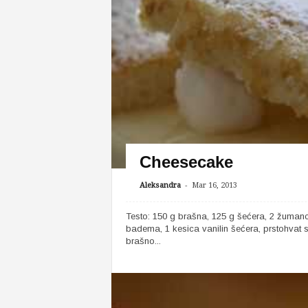
Cheesecake
-
Aleksandra
Mar 16, 2013
Testo: 150 g brašna, 125 g šećera, 2 žuman
badema, 1 kesica vanilin šećera, prstohvat
brašno...