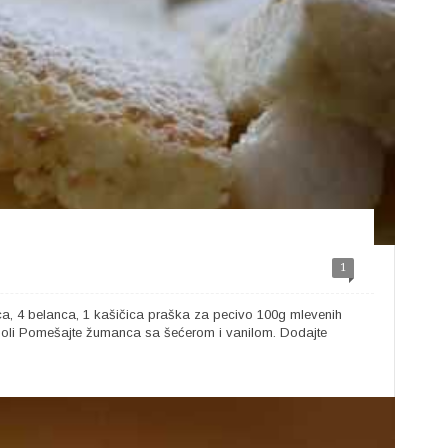
1
ca, 4 belanca, 1 kašičica praška za pecivo 100g mlevenih
 soli Pomešajte žumanca sa šećerom i vanilom. Dodajte