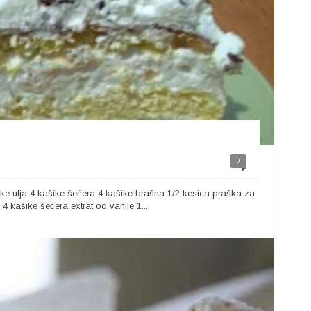
0
ike ulja 4 kašike šećera 4 kašike brašna 1/2 kesica praška za
 kašike šećera extrat od vanile 1...