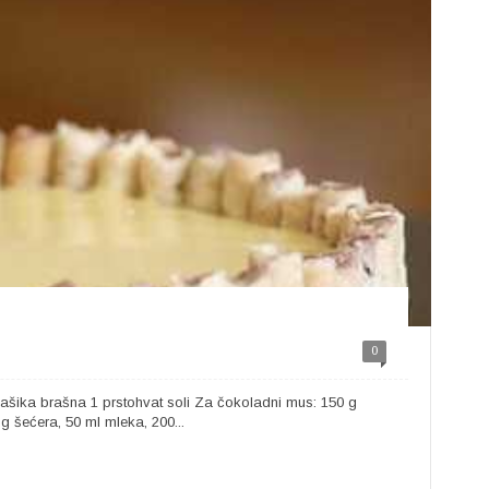
0
 kašika brašna 1 prstohvat soli Za čokoladni mus: 150 g
šećera, 50 ml mleka, 200...