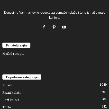
Donosimo Vam najnovije recepte za domaće kolače i torte iz naše male
kuhinje.
Prijatelji sajta
Mafini recepti
Popularne kategorije
1049
Kolači
867
Razni kolači
502
Brzi kolači
442
Torte