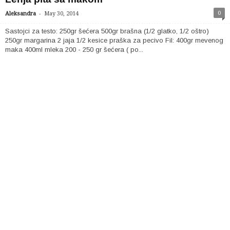
-
0
Aleksandra
May 30, 2014
Sastojci za testo: 250gr šećera 500gr brašna (1/2 glatko, 1/2 oštro)
250gr margarina 2 jaja 1/2 kesice praška za pecivo Fil: 400gr mevenog
maka 400ml mleka 200 - 250 gr šećera ( po...