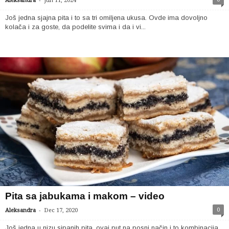
Aleksandra
Jun 11, 2024
Još jedna sjajna pita i to sa tri omiljena ukusa. Ovde ima dovoljno
kolača i za goste, da podelite svima i da i vi...
Pita sa jabukama i makom – video
-
0
Aleksandra
Dec 17, 2020
Još jedna u nizu sipanih pita, ovaj put na posni način i to kombinacija