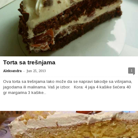
Torta sa trešnjama
-
1
Aleksandra
Jun 25, 2013
Ova torta sa trešnjama lako može da se napravi takodje sa višnjama,
jagodama ili malinama. Vaš je izbor. Kora: 4 jaja 4 kašike šećera 40
gr margarina 3 kašike...