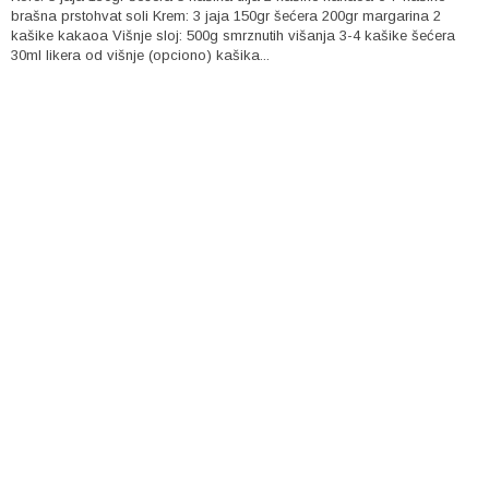
brašna prstohvat soli Krem: 3 jaja 150gr šećera 200gr margarina 2
kašike kakaoa Višnje sloj: 500g smrznutih višanja 3-4 kašike šećera
30ml likera od višnje (opciono) kašika...