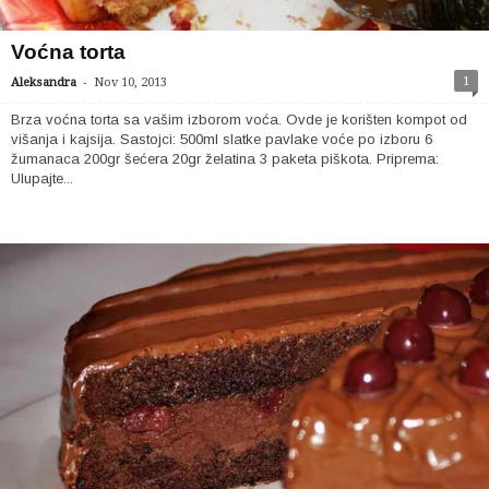
Voćna torta
-
1
Aleksandra
Nov 10, 2013
Brza voćna torta sa vašim izborom voća. Ovde je korišten kompot od
višanja i kajsija. Sastojci: 500ml slatke pavlake voće po izboru 6
žumanaca 200gr šećera 20gr želatina 3 paketa piškota. Priprema:
Ulupajte...