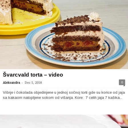
Švarcvald torta – video
-
0
Aleksandra
Dec 5, 2018
Višnje i čokolada objedinjene u jednoj sočnoj torti gde su korice od jaja
sa kakaom natopljene sokom od višanja. Kore: 7 celih jaja 7 kašika...