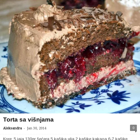
Torta sa višnjama
-
0
Aleksandra
Jan 30, 2014
Kore: 5 jaja 130gr šećera 5 kašika ulja 2 kašike kakaoa 6-7 kašike