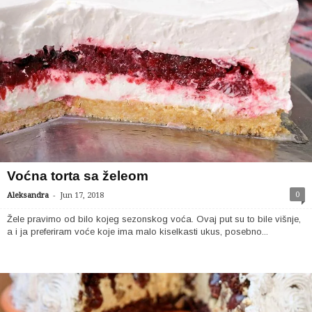
Voćna torta sa želeom
-
0
Aleksandra
Jun 17, 2018
Žele pravimo od bilo kojeg sezonskog voća. Ovaj put su to bile višnje,
a i ja preferiram voće koje ima malo kiselkasti ukus, posebno...