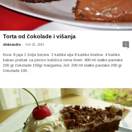
Torta od čokolade i višanja
-
1
Aleksandra
Oct 25, 2013
Kora: 8 jaja 1 šolja šećera 3 kašike ulja 8 kašike brašna 4 kašike
kakao prašak za pecivo kašičica ruma Krem: 400 ml slatke pavlake
200 gr čokolade 150gr margarina Još: 200 ml slatke pavlake 200 gr
čokolade 100...