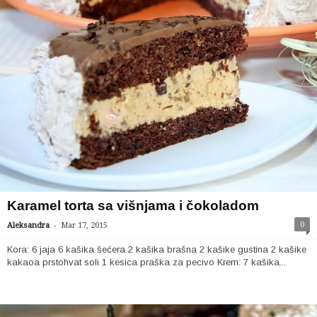
Karamel torta sa višnjama i čokoladom
-
0
Aleksandra
Mar 17, 2015
Kora: 6 jaja 6 kašika šećera 2 kašika brašna 2 kašike gustina 2 kašike
kakaoa prstohvat soli 1 kesica praška za pecivo Krem: 7 kašika...