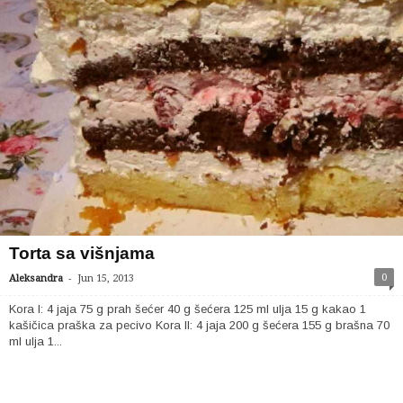
Torta sa višnjama
-
0
Aleksandra
Jun 15, 2013
Kora I: 4 jaja 75 g prah šećer 40 g šećera 125 ml ulja 15 g kakao 1
kašičica praška za pecivo Kora II: 4 jaja 200 g šećera 155 g brašna 70
ml ulja 1...