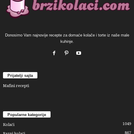
Donosimo Vam najnovije recepte za domaće kolače i torte iz naše male
kuhinje.
Prijatelji sajta
Mafini recepti
Popularne kategorije
1049
Kolači
867
Razni kolači