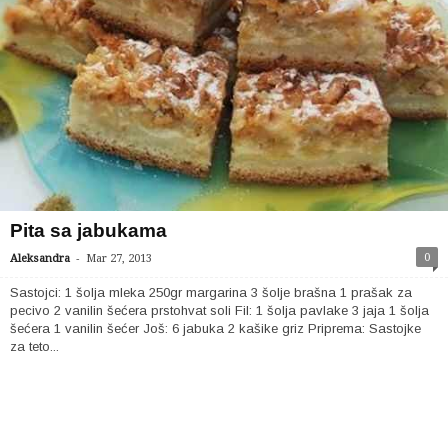
Pita sa jabukama
-
0
Aleksandra
Mar 27, 2013
Sastojci: 1 šolja mleka 250gr margarina 3 šolje brašna 1 prašak za
pecivo 2 vanilin šećera prstohvat soli Fil: 1 šolja pavlake 3 jaja 1 šolja
šećera 1 vanilin šećer Još: 6 jabuka 2 kašike griz Priprema: Sastojke
za teto...