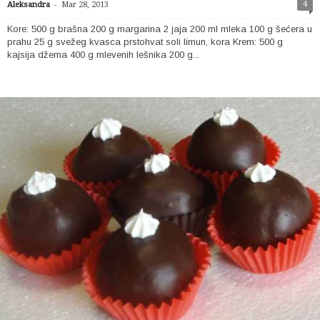
-
4
Aleksandra
Mar 28, 2013
Kore: 500 g brašna 200 g margarina 2 jaja 200 ml mleka 100 g šećera u
prahu 25 g svežeg kvasca prstohvat soli limun, kora Krem: 500 g
kajsija džema 400 g mlevenih lešnika 200 g...