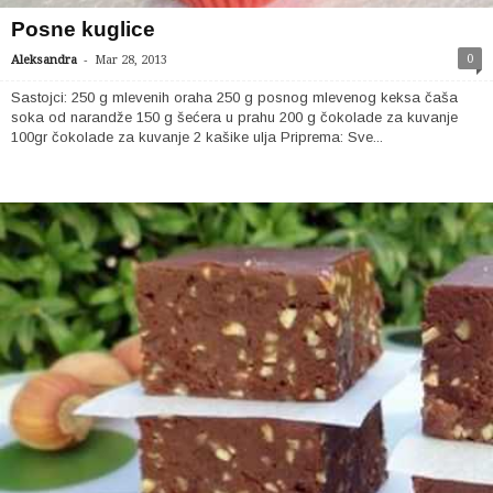
Posne kuglice
-
0
Aleksandra
Mar 28, 2013
Sastojci: 250 g mlevenih oraha 250 g posnog mlevenog keksa čaša
soka od narandže 150 g šećera u prahu 200 g čokolade za kuvanje
100gr čokolade za kuvanje 2 kašike ulja Priprema: Sve...