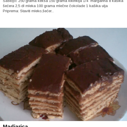
Sastojci: 250 grama keksa 150 grama kikirikija 1/4 margarina 8 kašika
šećera 2,5 dl mleka 100 grama mlečne čokolade 1 kašika ulja
Priprema: Staviti mleko,šećer...
Madjarica