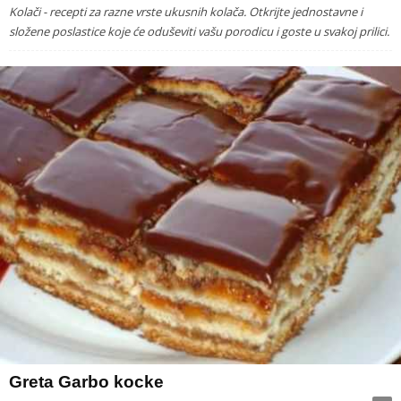
Kolači - recepti za razne vrste ukusnih kolača. Otkrijte jednostavne i
složene poslastice koje će oduševiti vašu porodicu i goste u svakoj prilici.
Greta Garbo kocke