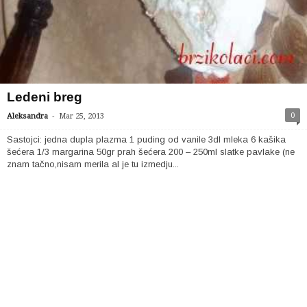
Ledeni breg
-
0
Aleksandra
Mar 25, 2013
Sastojci: jedna dupla plazma 1 puding od vanile 3dl mleka 6 kašika
šećera 1/3 margarina 50gr prah šećera 200 – 250ml slatke pavlake (ne
znam tačno,nisam merila al je tu izmedju...