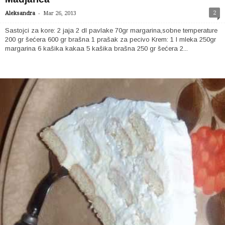
-
2
Aleksandra
Mar 26, 2013
Sastojci za kore: 2 jaja 2 dl pavlake 70gr margarina,sobne temperature
200 gr šećera 600 gr brašna 1 prašak za pecivo Krem: 1 l mleka 250gr
margarina 6 kašika kakaa 5 kašika brašna 250 gr šećera 2...