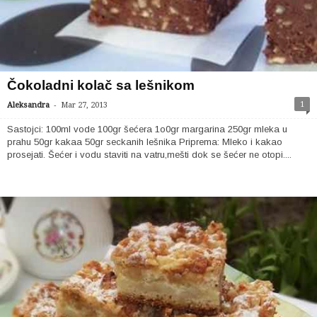
Čokoladni kolač sa lešnikom
-
1
Aleksandra
Mar 27, 2013
Sastojci: 100ml vode 100gr šećera 1o0gr margarina 250gr mleka u
prahu 50gr kakaa 50gr seckanih lešnika Priprema: Mleko i kakao
prosejati. Šećer i vodu staviti na vatru,mešti dok se šećer ne otopi....