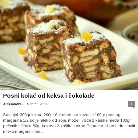
Posni kolač od keksa i čokolade
-
1
Aleksandra
Mar 27, 2013
Sastojci: 200gr keksa 200gr čokolade za kuvanje 100gr posnog
margarina 1/2 šolje mleko od soje, može i vode 2 kašike meda 100gr
pečenih lešnika 50gr kokosa 2 kašike kakaa Priprema: U posudu staviti
mleko,margarin,med...