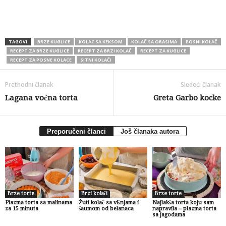
TAGOVI
BRZE KUGLICE
KOLAC SA KEKSOM
KOLAČ SA ORASIMA
POSNI KOLAČ
RECEPT ZA BRZE KUGLICE
RECEPT ZA BRZI KOLAČ
RECEPT ZA KUGLICE
RECEPT ZA POSNE KOLACE
SITNI KOLAČI
Prethodni članak
Sledeći članak
Lagana voćna torta
Greta Garbo kocke
Preporučeni članci
Još članaka autora
Brze torte
Brzi kolači
Brze torte
Plazma torta sa malinama
Žuti kolač sa višnjama i
Najlakša torta koju sam
za 15 minuta
šaumom od belanaca
napravila – plazma torta
sa jagodama