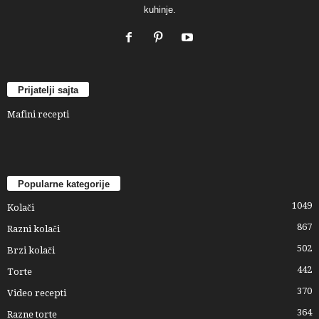
kuhinje.
Prijatelji sajta
Mafini recepti
Popularne kategorije
1049
Kolači
867
Razni kolači
502
Brzi kolači
442
Torte
370
Video recepti
364
Razne torte