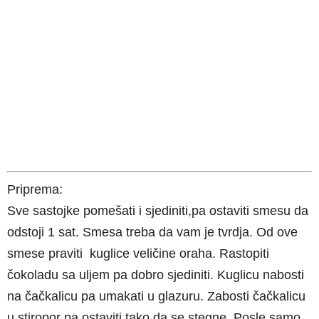
Priprema:
Sve sastojke pomešati i sjediniti,pa ostaviti smesu da
odstoji 1 sat. Smesa treba da vam je tvrdja. Od ove
smese praviti kuglice veličine oraha. Rastopiti
čokoladu sa uljem pa dobro sjediniti. Kuglicu nabosti
na čačkalicu pa umakati u glazuru. Zabosti čačkalicu
u stiropor pa ostaviti tako da se stegne. Posle samo