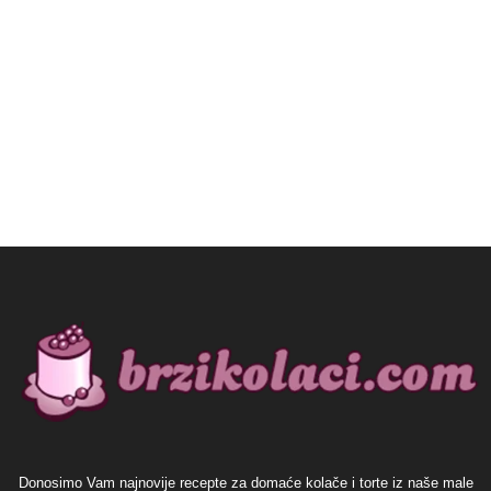
Donosimo Vam najnovije recepte za domaće kolače i torte iz naše male