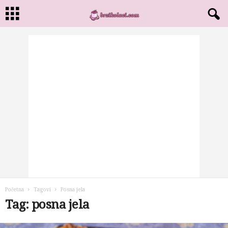
Početna
Tagovi
Posna jela
Tag: posna jela