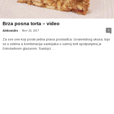
Brza posna torta – video
-
0
Aleksandra
Nov 20, 2017
Za sve one koji poste jedna prava poslastića. Izvanrednog ukusa, topi
se u ustima a kombinacija sastojaka u samoj torti upotpunjena je
čokoladnom glazurom. Sastojci: ...