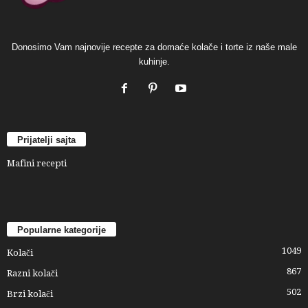
Donosimo Vam najnovije recepte za domaće kolače i torte iz naše male
kuhinje.
Prijatelji sajta
Mafini recepti
Popularne kategorije
1049
Kolači
867
Razni kolači
502
Brzi kolači