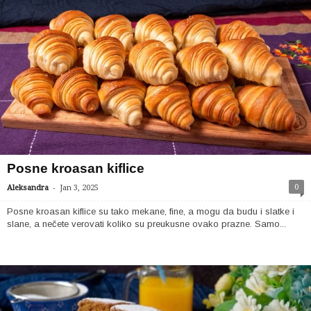
Posne kroasan kiflice
-
0
Aleksandra
Jan 3, 2025
Posne kroasan kiflice su tako mekane, fine, a mogu da budu i slatke i
slane, a nečete verovati koliko su preukusne ovako prazne. Samo...