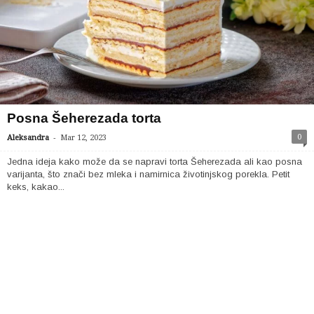
Posna Šeherezada torta
-
0
Aleksandra
Mar 12, 2023
Jedna ideja kako može da se napravi torta Šeherezada ali kao posna
varijanta, što znači bez mleka i namirnica životinjskog porekla. Petit
keks, kakao...