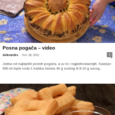
Posna pogača – video
-
0
Aleksandra
Dec 28, 2022
Jedna od najlepših posnih pogača, a uz to i najjednostavnijih. Sastojci:
600 ml tople vode 1 kašika šećera 40 g svežeg ili 8-10 g suvog...