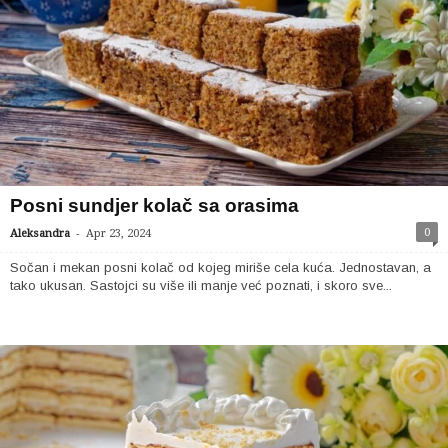
Posni sundjer kolač sa orasima
-
0
Aleksandra
Apr 23, 2024
Sočan i mekan posni kolač od kojeg miriše cela kuća. Jednostavan, a
tako ukusan. Sastojci su više ili manje već poznati, i skoro sve...