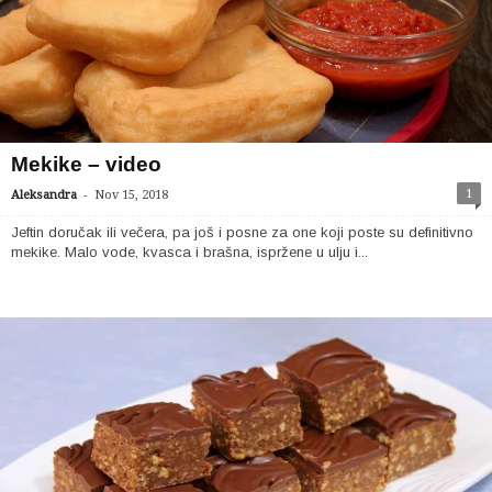
Mekike – video
-
1
Aleksandra
Nov 15, 2018
Jeftin doručak ili večera, pa još i posne za one koji poste su definitivno
mekike. Malo vode, kvasca i brašna, ispržene u ulju i...