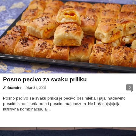
Posno pecivo za svaku priliku
-
0
Aleksandra
Mar 31, 2025
Posno pecivo za svaku priliku je pecivo bez mleka i jaja, nadeveno
posnim sirom, kečapom i posnim majonezom. Ne baš najsjajnija
nutritivna kombinacija, ali...