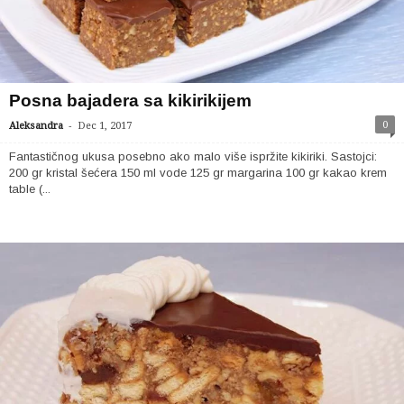
Posna bajadera sa kikirikijem
-
0
Aleksandra
Dec 1, 2017
Fantastičnog ukusa posebno ako malo više ispržite kikiriki. Sastojci:
200 gr kristal šećera 150 ml vode 125 gr margarina 100 gr kakao krem
table (...