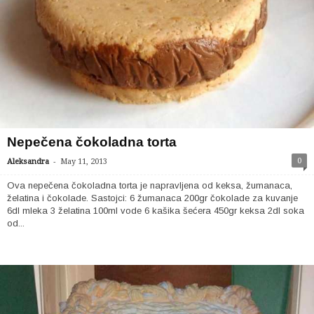
Nepečena čokoladna torta
-
0
Aleksandra
May 11, 2013
Ova nepečena čokoladna torta je napravljena od keksa, žumanaca,
želatina i čokolade. Sastojci: 6 žumanaca 200gr čokolade za kuvanje
6dl mleka 3 želatina 100ml vode 6 kašika šećera 450gr keksa 2dl soka
od...