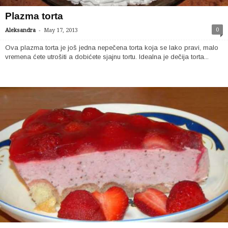
Plazma torta
-
0
Aleksandra
May 17, 2013
Ova plazma torta je još jedna nepečena torta koja se lako pravi, malo
vremena ćete utrošiti a dobićete sjajnu tortu. Idealna je dečija torta...