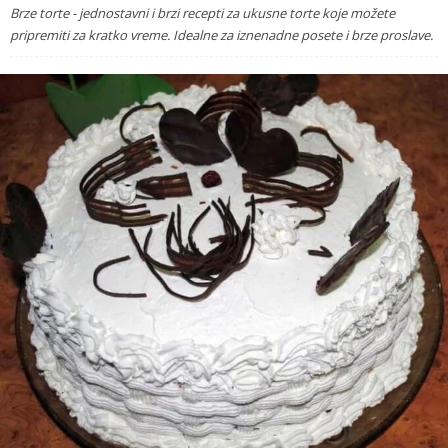
Brze torte - jednostavni i brzi recepti za ukusne torte koje možete
pripremiti za kratko vreme. Idealne za iznenadne posete i brze proslave.