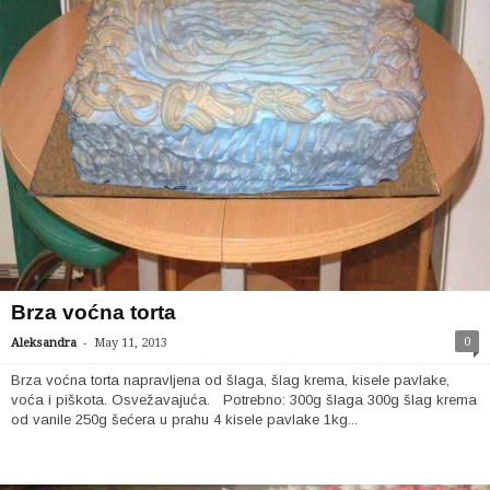
Brza voćna torta
-
0
Aleksandra
May 11, 2013
Brza voćna torta napravljena od šlaga, šlag krema, kisele pavlake,
voća i piškota. Osvežavajuća. Potrebno: 300g šlaga 300g šlag krema
od vanile 250g šećera u prahu 4 kisele pavlake 1kg...