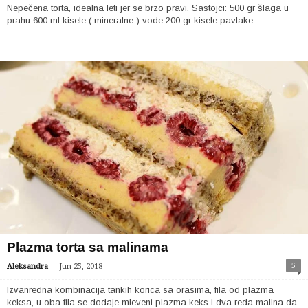
Nepečena torta, idealna leti jer se brzo pravi. Sastojci: 500 gr šlaga u
prahu 600 ml kisele ( mineralne ) vode 200 gr kisele pavlake...
Plazma torta sa malinama
-
5
Aleksandra
Jun 25, 2018
Izvanredna kombinacija tankih korica sa orasima, fila od plazma
keksa, u oba fila se dodaje mleveni plazma keks i dva reda malina da