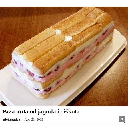
Brza torta od jagoda i piškota
-
3
Aleksandra
Apr 21, 2015