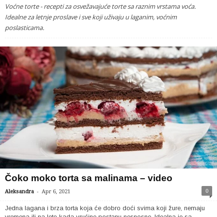
Voćne torte - recepti za osvežavajuće torte sa raznim vrstama voća.
Idealne za letnje proslave i sve koji uživaju u laganim, voćnim
poslasticama.
Čoko moko torta sa malinama – video
-
0
Aleksandra
Apr 6, 2021
Jedna lagana i brza torta koja će dobro doći svima koji žure, nemaju
vremena ili na leto kada vrućine postanu nesnosne. Idealna je sa...