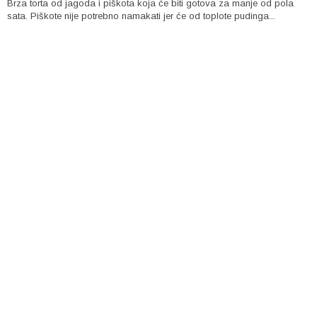
Brza torta od jagoda i piškota koja će biti gotova za manje od pola
sata. Piškote nije potrebno namakati jer će od toplote pudinga...