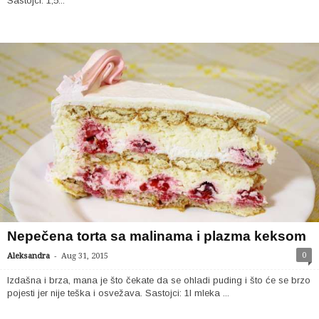
Sastojci: 1,5...
Nepečena torta sa malinama i plazma keksom
-
0
Aleksandra
Aug 31, 2015
Izdašna i brza, mana je što čekate da se ohladi puding i što će se brzo
pojesti jer nije teška i osvežava. Sastojci: 1l mleka ...