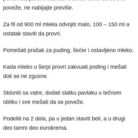
poveže, ne nabijajte previše.
Za fil od 900 ml mleka odvojiti malo, 100 – 150 ml a
ostatak staviti da provri.
Pomešati prašak za puding, šećer i ostavljeno mleko.
Kada mleko u šerpi provri zakvuati poding i mešati
dok se ne zgusne.
Skloniti sa vatre, dodati slatku pavlaku u tečnom
obliku i sve mešati da se poveže.
Podeliti na 2 dela, pa u jedan staviti beli, a u drugi
deo tamni deo eurokrema.