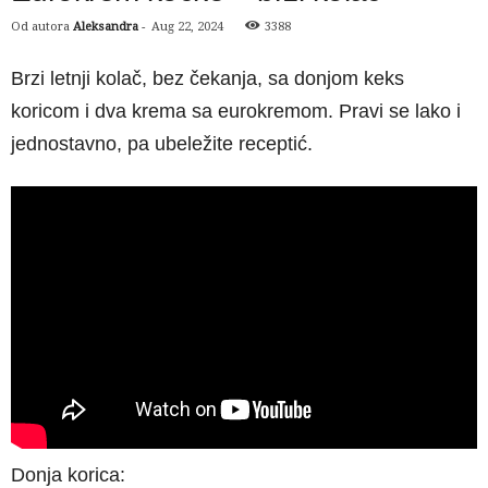
Od autora
Aleksandra
-
Aug 22, 2024
3388
Brzi letnji kolač, bez čekanja, sa donjom keks
koricom i dva krema sa eurokremom. Pravi se lako i
jednostavno, pa ubeležite receptić.
Donja korica: