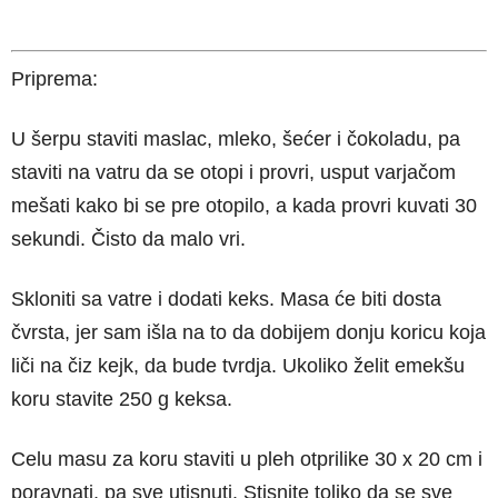
Priprema:
U šerpu staviti maslac, mleko, šećer i čokoladu, pa
staviti na vatru da se otopi i provri, usput varjačom
mešati kako bi se pre otopilo, a kada provri kuvati 30
sekundi. Čisto da malo vri.
Skloniti sa vatre i dodati keks. Masa će biti dosta
čvrsta, jer sam išla na to da dobijem donju koricu koja
liči na čiz kejk, da bude tvrdja. Ukoliko želit emekšu
koru stavite 250 g keksa.
Celu masu za koru staviti u pleh otprilike 30 x 20 cm i
poravnati, pa sve utisnuti. Stisnite toliko da se sve