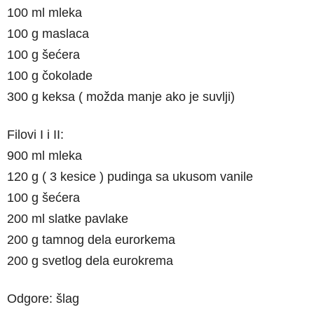
100 ml mleka
100 g maslaca
100 g šećera
100 g čokolade
300 g keksa ( možda manje ako je suvlji)
Filovi I i II:
900 ml mleka
120 g ( 3 kesice ) pudinga sa ukusom vanile
100 g šećera
200 ml slatke pavlake
200 g tamnog dela eurorkema
200 g svetlog dela eurokrema
Odgore: šlag