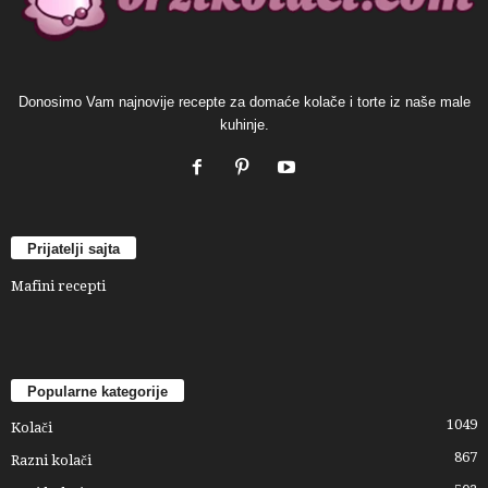
Donosimo Vam najnovije recepte za domaće kolače i torte iz naše male
kuhinje.
Prijatelji sajta
Mafini recepti
Popularne kategorije
1049
Kolači
867
Razni kolači