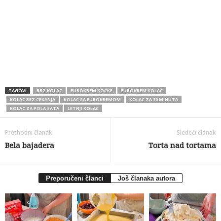
TAGOVI
BRZ KOLAC
EUROKREM KOCKE
EUROKREM KOLAC
KOLAC BEZ CEKANJA
KOLAC SA EUROKREMOM
KOLAC ZA 30 MINUTA
KOLAC ZA POLA SATA
LETNJI KOLAC
Prethodni članak
Sledeći članak
Bela bajadera
Torta nad tortama
Preporučeni članci
Još članaka autora