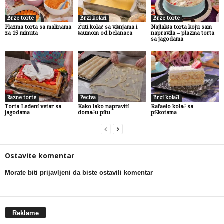
Brze torte
Brzi kolači
Brze torte
Plazma torta sa malinama
Žuti kolač sa višnjama i
Najlakša torta koju sam
za 15 minuta
šaumom od belanaca
napravila – plazma torta
sa jagodama
Razne torte
Peciva
Brzi kolači
Torta Ledeni vetar sa
Kako lako napraviti
Rafaelo kolač sa
jagodama
domaću pitu
piškotama
Ostavite komentar
Morate biti prijavljeni da biste ostavili komentar
Reklame