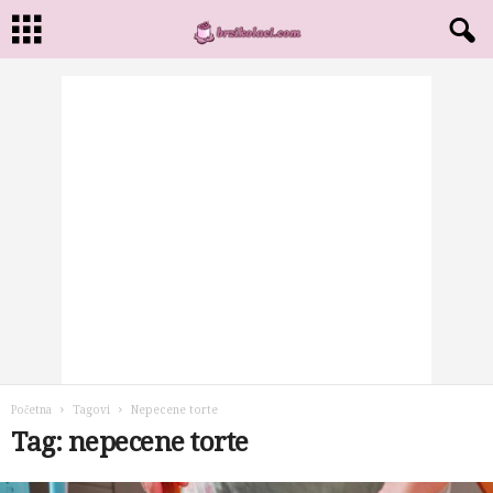
Početna
Tagovi
Nepecene torte
Tag: nepecene torte