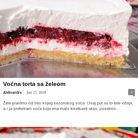
Voćna torta sa želeom
-
0
Aleksandra
Jun 17, 2018
Žele pravimo od bilo kojeg sezonskog voća. Ovaj put su to bile višnje,
a i ja preferiram voće koje ima malo kiselkasti ukus, posebno...