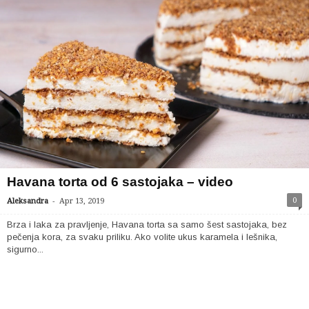
Havana torta od 6 sastojaka – video
-
0
Aleksandra
Apr 13, 2019
Brza i laka za pravljenje, Havana torta sa samo šest sastojaka, bez
pečenja kora, za svaku priliku. Ako volite ukus karamela i lešnika,
sigurno...