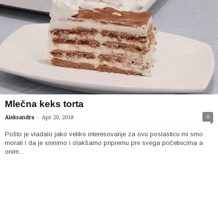
Mlečna keks torta
-
0
Aleksandra
Apr 20, 2018
Pošto je vladalo jako veliko interesovanje za ovu poslasticu mi smo
morali i da je sninimo i olakšamo pripremu pre svega početnicima a
onim...