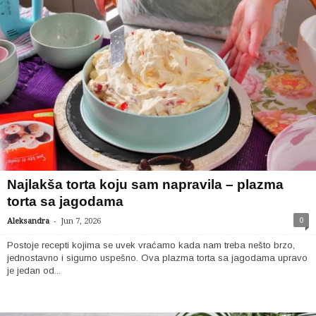
Najlakša torta koju sam napravila – plazma
torta sa jagodama
-
0
Aleksandra
Jun 7, 2026
Postoje recepti kojima se uvek vraćamo kada nam treba nešto brzo,
jednostavno i sigurno uspešno. Ova plazma torta sa jagodama upravo
je jedan od...