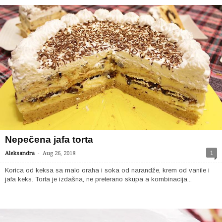
Nepečena jafa torta
-
1
Aleksandra
Aug 26, 2018
Korica od keksa sa malo oraha i soka od narandže, krem od vanile i
jafa keks. Torta je izdašna, ne preterano skupa a kombinacija...