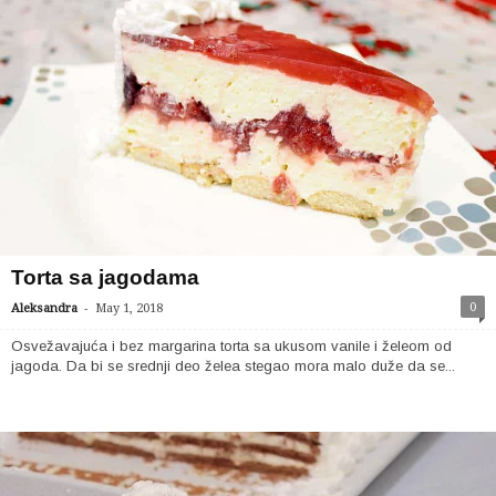
Torta sa jagodama
-
0
Aleksandra
May 1, 2018
Osvežavajuća i bez margarina torta sa ukusom vanile i želeom od
jagoda. Da bi se srednji deo želea stegao mora malo duže da se...