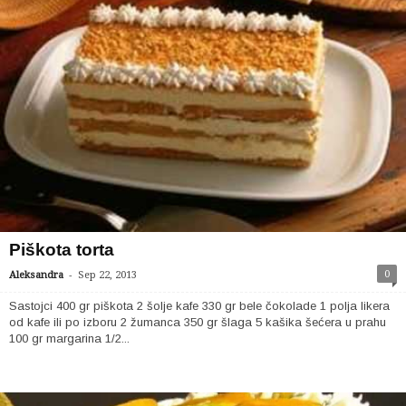
Piškota torta
-
0
Aleksandra
Sep 22, 2013
Sastojci 400 gr piškota 2 šolje kafe 330 gr bele čokolade 1 polja likera
od kafe ili po izboru 2 žumanca 350 gr šlaga 5 kašika šećera u prahu
100 gr margarina 1/2...