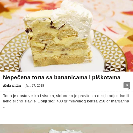
Nepečena torta sa bananicama i piškotama
-
0
Aleksandra
Jan 27, 2018
Torta je dosta velika i visoka, slobodno je pravite za deciji rodjendan ili
neko slično slavlje. Donji sloj: 400 gr mlevenog keksa 250 gr margarina
...