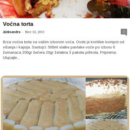
Voćna torta
-
1
Aleksandra
Nov 10, 2013
Brza voćna torta sa vašim izborom voća. Ovde je korišten kompot od
višanja i kajsija. Sastojci: 500ml slatke pavlake voće po izboru 6
žumanaca 200gr šećera 20gr želatina 3 paketa piškota. Priprema:
Ulupajte...