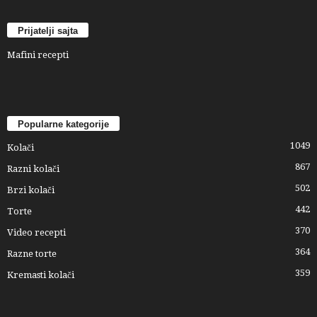
Prijatelji sajta
Mafini recepti
Popularne kategorije
1049
Kolači
867
Razni kolači
502
Brzi kolači
442
Torte
370
Video recepti
364
Razne torte
359
Kremasti kolači