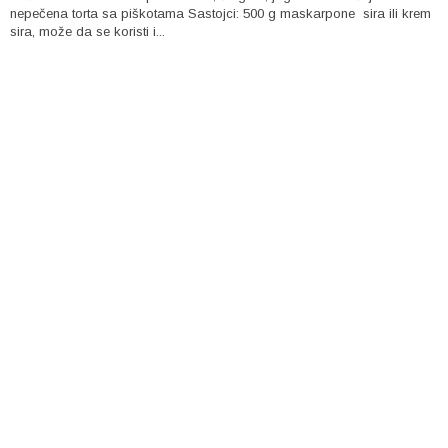
nepečena torta sa piškotama Sastojci: 500 g maskarpone sira ili krem
sira, može da se koristi i...