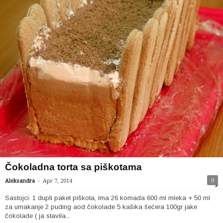
Čokoladna torta sa piškotama
-
0
Aleksandra
Apr 7, 2014
Sastojci: 1 dupli paket piškota, ima 26 komada 600 ml mleka + 50 ml
za umakanje 2 puding aod čokolade 5 kašika šećera 100gr jake
čokolade ( ja stavila...