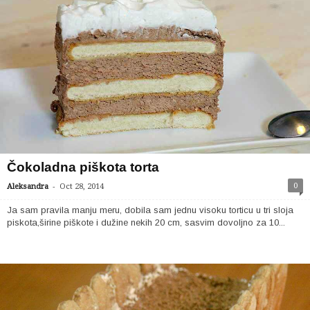
Čokoladna piškota torta
-
0
Aleksandra
Oct 28, 2014
Ja sam pravila manju meru, dobila sam jednu visoku torticu u tri sloja
piskota,širine piškote i dužine nekih 20 cm, sasvim dovoljno za 10...