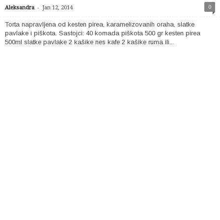
-
0
Aleksandra
Jan 12, 2014
Torta napravljena od kesten pirea, karamelizovanih oraha, slatke
pavlake i piškota. Sastojci: 40 komada piškota 500 gr kesten pirea
500ml slatke pavlake 2 kašike nes kafe 2 kašike ruma ili...