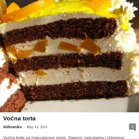
Voćna torta
-
0
Aleksandra
May 14, 2013
Voćna torta sa mascarpone sirom, šlagom, jagodama i višnjama.