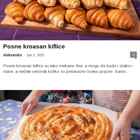
Posne kroasan kiflice
-
0
Aleksandra
Jan 3, 2025
Posne kroasan kiflice su tako mekane, fine, a mogu da budu i slatke i
slane, a nečete verovati koliko su preukusne ovako prazne. Samo...