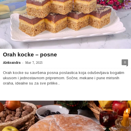
Orah kocke – posne
-
0
Aleksandra
Mar 7, 2025
Orah kocke su savršena posna poslastica koja oduševljava bogatim
ukusom i jednostavnom pripremom. Sočne, mekane i pune mirisnih
oraha, idealne su za sve prilike...