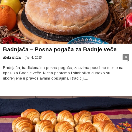
Badnjača – Posna pogača za Badnje veče
-
0
Aleksandra
Jan 4, 2025
Badnjača, tradicionalna posna pogača, zauzima posebno mesto na
trpezi za Badnje veče. Njena priprema i simbolika duboko su
ukorenjene u pravoslavnim običajima i tradiciji,...