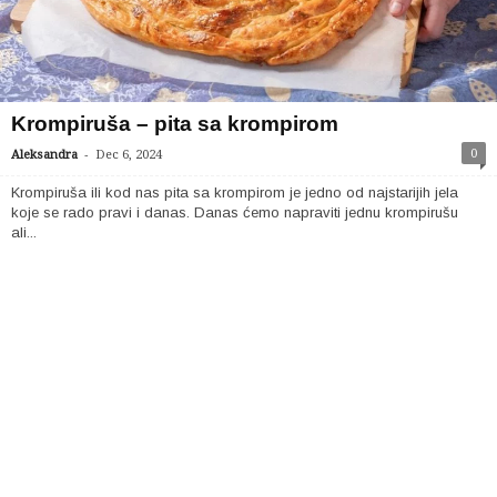
Krompiruša – pita sa krompirom
-
0
Aleksandra
Dec 6, 2024
Krompiruša ili kod nas pita sa krompirom je jedno od najstarijih jela
koje se rado pravi i danas. Danas ćemo napraviti jednu krompirušu
ali...