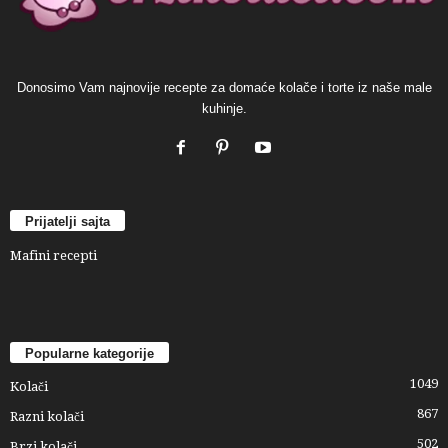
Donosimo Vam najnovije recepte za domaće kolače i torte iz naše male
kuhinje.
Prijatelji sajta
Mafini recepti
Popularne kategorije
1049
Kolači
867
Razni kolači
502
Brzi kolači