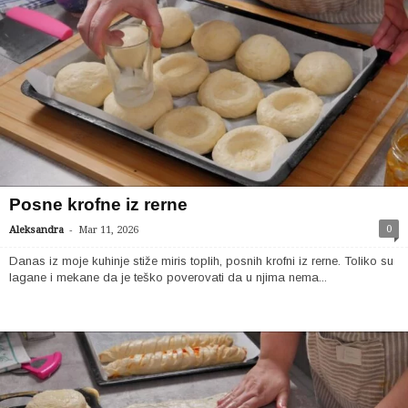
Posne krofne iz rerne
-
0
Aleksandra
Mar 11, 2026
Danas iz moje kuhinje stiže miris toplih, posnih krofni iz rerne. Toliko su
lagane i mekane da je teško poverovati da u njima nema...