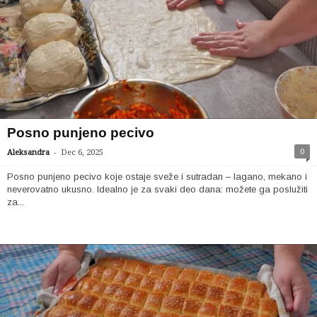
Posno punjeno pecivo
-
0
Aleksandra
Dec 6, 2025
Posno punjeno pecivo koje ostaje sveže i sutradan – lagano, mekano i
neverovatno ukusno. Idealno je za svaki deo dana: možete ga poslužiti
za...