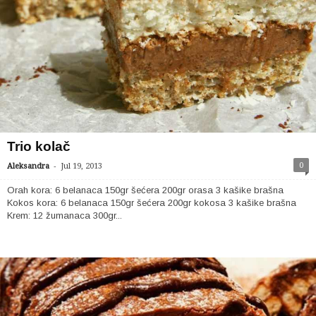
Trio kolač
-
0
Aleksandra
Jul 19, 2013
Orah kora: 6 belanaca 150gr šećera 200gr orasa 3 kašike brašna
Kokos kora: 6 belanaca 150gr šećera 200gr kokosa 3 kašike brašna
Krem: 12 žumanaca 300gr...