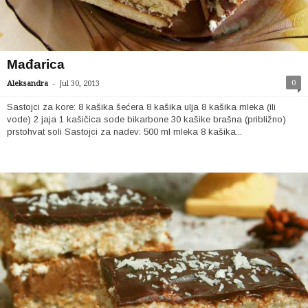
Mađarica
-
0
Aleksandra
Jul 30, 2013
Sastojci za kore: 8 kašika šećera 8 kašika ulja 8 kašika mleka (ili
vode) 2 jaja 1 kašičica sode bikarbone 30 kašike brašna (približno)
prstohvat soli Sastojci za nadev: 500 ml mleka 8 kašika...