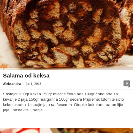
Salama od keksa
-
0
Aleksandra
Jul 1, 2013
Sastojci: 300gr keksa 150gr mlečne čokolade 100gr čokolade za
kuvanje 2 jaja 150gr margarina 100gr šećera Priprema: Izlomite sitno
keks rukama. Ulupajte jaja sa šećerom. Otopite čokoladu pa prelijte
jaja i nastavite lupanje....