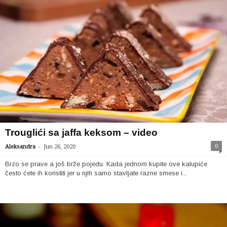
Trouglići sa jaffa keksom – video
-
0
Aleksandra
Jun 26, 2020
Brzo se prave a još brže pojedu. Kada jednom kupite ove kalupiće
često ćete ih koristiti jer u njih samo stavljate razne smese i...