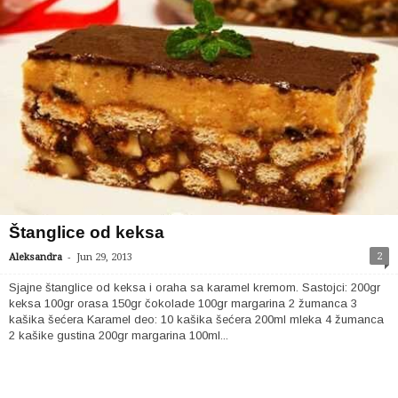
Štanglice od keksa
-
2
Aleksandra
Jun 29, 2013
Sjajne štanglice od keksa i oraha sa karamel kremom. Sastojci: 200gr
keksa 100gr orasa 150gr čokolade 100gr margarina 2 žumanca 3
kašika šećera Karamel deo: 10 kašika šećera 200ml mleka 4 žumanca
2 kašike gustina 200gr margarina 100ml...