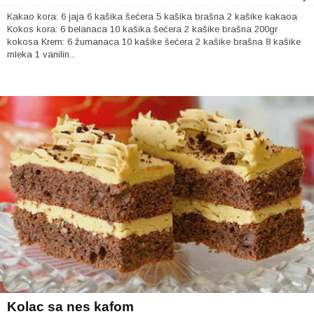
Kakao kora: 6 jaja 6 kašika šećera 5 kašika brašna 2 kašike kakaoa
Kokos kora: 6 belanaca 10 kašika šećera 2 kašike brašna 200gr
kokosa Krem: 6 žumanaca 10 kašike šećera 2 kašike brašna 8 kašike
mleka 1 vanilin...
Kolac sa nes kafom