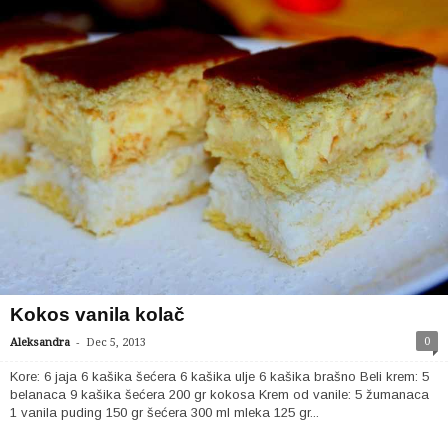
Kokos vanila kolač
-
0
Aleksandra
Dec 5, 2013
Kore: 6 jaja 6 kašika šećera 6 kašika ulje 6 kašika brašno Beli krem: 5
belanaca 9 kašika šećera 200 gr kokosa Krem od vanile: 5 žumanaca
1 vanila puding 150 gr šećera 300 ml mleka 125 gr...