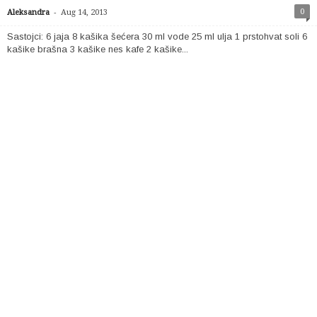
-
0
Aleksandra
Aug 14, 2013
Sastojci: 6 jaja 8 kašika šećera 30 ml vode 25 ml ulja 1 prstohvat soli 6
kašike brašna 3 kašike nes kafe 2 kašike...