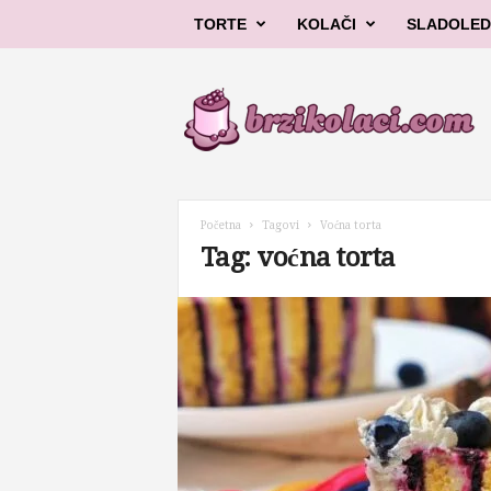
TORTE
KOLAČI
SLADOLED
B
r
z
i
k
o
l
Početna
Tagovi
Voćna torta
a
Tag: voćna torta
č
i