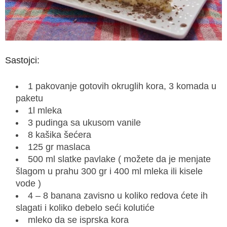
Sastojci:
1 pakovanje gotovih okruglih kora, 3 komada u
paketu
1l mleka
3 pudinga sa ukusom vanile
8 kašika šećera
125 gr maslaca
500 ml slatke pavlake ( možete da je menjate
šlagom u prahu 300 gr i 400 ml mleka ili kisele
vode )
4 – 8 banana zavisno u koliko redova ćete ih
slagati i koliko debelo seći kolutiće
mleko da se isprska kora