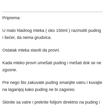
Priprema:
U malo hladnog mleka ( oko 150ml ) razmutiti puding
i šećer, da nema grudvica.
Ostatak mleka staviti da provri.
Kada mleko provri umešati puding i mešati dok se ne
zgusne.
Pre nego što zakuvate puding smanjite vatru i kuvajte
na laganijoj kako puding ne bi zagoreo.
Skinite sa vatre i prekrite folijom direktno na puding i