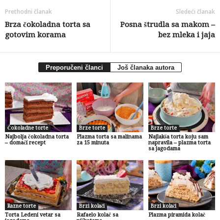
Prethodni članak
Sledeći članak
Brza čokoladna torta sa
Posna štrudla sa makom –
gotovim korama
bez mleka i jaja
Preporučeni članci
Još članaka autora
Čokoladne torte
Brze torte
Brze torte
Najbolja čokoladna torta
Plazma torta sa malinama
Najlakša torta koju sam
– domaći recept
za 15 minuta
napravila – plazma torta
sa jagodama
Razne torte
Brzi kolači
Brzi kolači
Torta Ledeni vetar sa
Rafaelo kolač sa
Plazma piramida kolač