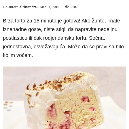
Od autora
Aleksandra
-
Mar 31, 2018
38165
Brza torta za 15 minuta je gotova! Ako žurite, imate
iznenadne goste, niste stigli da napravite nedeljnu
postlasticu ili čak rodjendansku tortu. Sočna,
jednostavna, osvežavajuća. Može da se pravi sa bilo
kojim voćem.