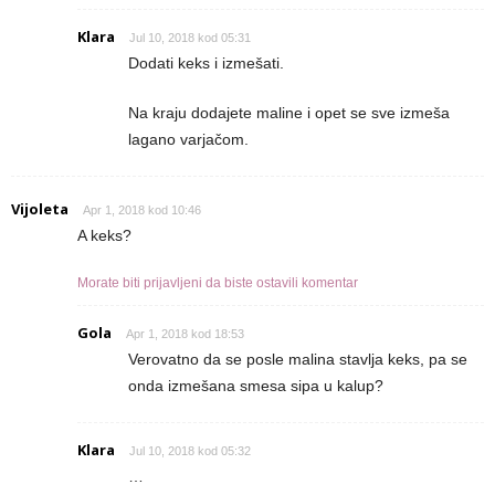
Klara
Jul 10, 2018 kod 05:31
Dodati keks i izmešati.
Na kraju dodajete maline i opet se sve izmeša
lagano varjačom.
Vijoleta
Apr 1, 2018 kod 10:46
A keks?
Morate biti prijavljeni da biste ostavili komentar
Gola
Apr 1, 2018 kod 18:53
Verovatno da se posle malina stavlja keks, pa se
onda izmešana smesa sipa u kalup?
Klara
Jul 10, 2018 kod 05:32
…