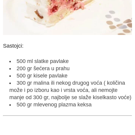
Sastojci:
500 ml slatke pavlake
200 gr šećera u prahu
500 gr kisele pavlake
300 gr malina ili nekog drugog voća ( količina
može i po izboru kao i vrsta voća, ali nemojte
manje od 300 gr, najbolje se slaže kiselkasto voće)
500 gr mlevenog plazma keksa