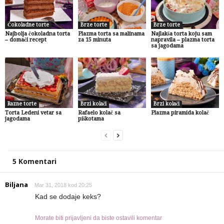
Čokoladne torte
Brze torte
Brze torte
Najbolja čokoladna torta
Plazma torta sa malinama
Najlakša torta koju sam
– domaći recept
za 15 minuta
napravila – plazma torta
sa jagodama
Razne torte
Brzi kolači
Brzi kolači
Torta Ledeni vetar sa
Rafaelo kolač sa
Plazma piramida kolač
jagodama
piškotama
5 Komentari
Biljana
Mar 31, 2018 kod 20:25
Kad se dodaje keks?
Morate biti prijavljeni da biste ostavili komentar