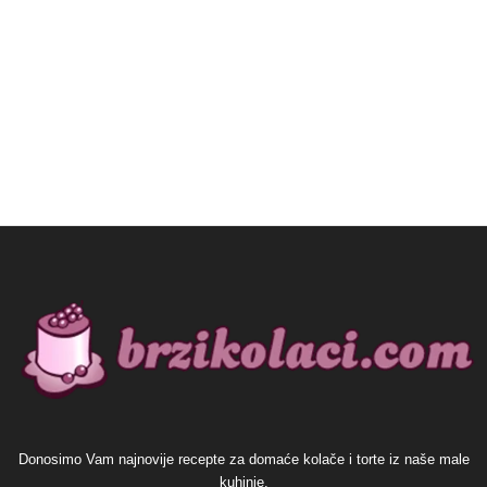
Donosimo Vam najnovije recepte za domaće kolače i torte iz naše male
kuhinje.