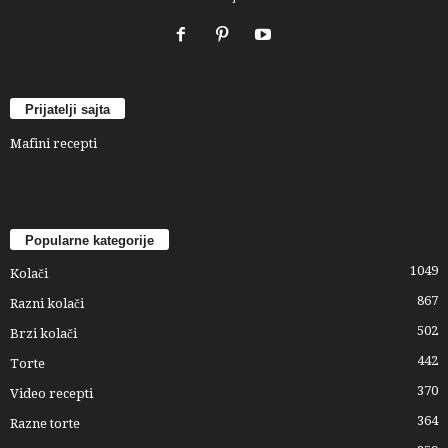
Prijatelji sajta
Mafini recepti
Popularne kategorije
1049
Kolači
867
Razni kolači
502
Brzi kolači
442
Torte
370
Video recepti
364
Razne torte