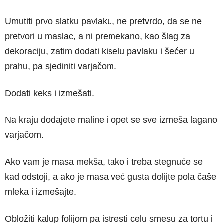
Umutiti prvo slatku pavlaku, ne pretvrdo, da se ne
pretvori u maslac, a ni premekano, kao šlag za
dekoraciju, zatim dodati kiselu pavlaku i šećer u
prahu, pa sjediniti varjačom.
Dodati keks i izmešati.
Na kraju dodajete maline i opet se sve izmeša lagano
varjačom.
Ako vam je masa mekša, tako i treba stegnuće se
kad odstoji, a ako je masa već gusta dolijte pola čaše
mleka i izmešajte.
Obložiti kalup folijom pa istresti celu smesu za tortu i