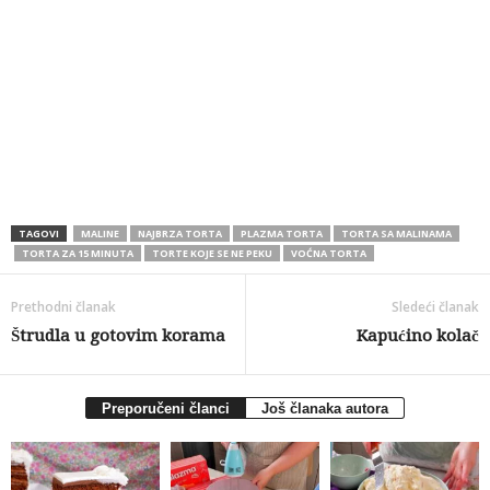
TAGOVI
MALINE
NAJBRZA TORTA
PLAZMA TORTA
TORTA SA MALINAMA
TORTA ZA 15 MINUTA
TORTE KOJE SE NE PEKU
VOĆNA TORTA
Prethodni članak
Sledeći članak
Štrudla u gotovim korama
Kapućino kolač
Preporučeni članci
Još članaka autora