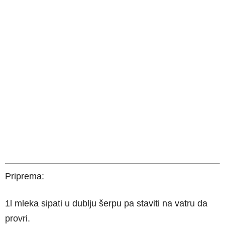
Priprema:
1l mleka sipati u dublju šerpu pa staviti na vatru da
provri.