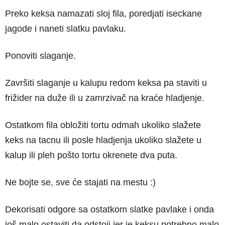
Preko keksa namazati sloj fila, poredjati iseckane
jagode i naneti slatku pavlaku.
Ponoviti slaganje.
Završiti slaganje u kalupu redom keksa pa staviti u
frižider na duže ili u zamrzivač na kraće hladjenje.
Ostatkom fila obložiti tortu odmah ukoliko slažete
keks na tacnu ili posle hladjenja ukoliko slažete u
kalup ili pleh pošto tortu okrenete dva puta.
Ne bojte se, sve će stajati na mestu :)
Dekorisati odgore sa ostatkom slatke pavlake i onda
još malo ostaviti da odstoji jer je keksu potrebno malo