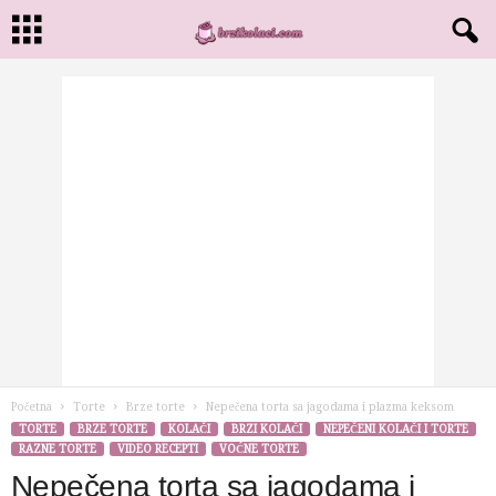
Početna
Torte
Brze torte
Nepečena torta sa jagodama i plazma keksom
TORTE
BRZE TORTE
KOLAČI
BRZI KOLAČI
NEPEČENI KOLAČI I TORTE
RAZNE TORTE
VIDEO RECEPTI
VOĆNE TORTE
Nepečena torta sa jagodama i