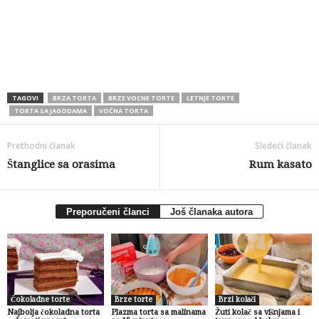
TAGOVI
BRZA TORTA
BRZE VOCNE TORTE
LETNJE TORTE
TORTA SA JAGODAMA
VOĆNA TORTA
Prethodni članak
Sledeći članak
Štanglice sa orasima
Rum kasato
Preporučeni članci
Još članaka autora
Čokoladne torte
Brze torte
Brzi kolači
Najbolja čokoladna torta
Plazma torta sa malinama
Žuti kolač sa višnjama i