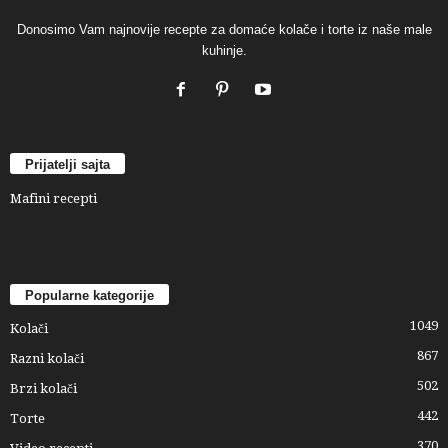
Donosimo Vam najnovije recepte za domaće kolače i torte iz naše male
kuhinje.
Prijatelji sajta
Mafini recepti
Popularne kategorije
1049
Kolači
867
Razni kolači
502
Brzi kolači
442
Torte
370