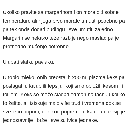
Ukoliko pravite sa margarinom i on mora biti sobne
temperature ali njega prvo morate umutiti psoebno pa
ga tek onda dodati pudingu i sve umutiti zajedno.
Margarin se nekako teže razbije nego maslac pa je
prethodno mućenje potrebno.
Ulupati slatku pavlaku.
U toplo mleko, onih preostalih 200 ml plazma keks pa
poslagati u kalup ili tepsiju koji smo obložili kesom ili
folijom. Keks se može slagati odmah na tacnu ukoliko
to želite, ali iziskuje malo više trud i vremena dok se
sve lepo popuni, dok kod pripreme u kalupu i tepsiji je
jednostavnije i brže i sve su ivice jednake.