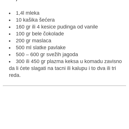
1,4l mleka
10 kašika šećera
160 gr ili 4 kesice pudinga od vanile
100 gr bele čokolade
200 gr maslaca
500 ml slatke pavlake
500 – 600 gr svežih jagoda
300 ili 450 gr plazma keksa u komadu zavisno
da li ćete slagati na tacni ili kalupu i to dva ili tri
reda.