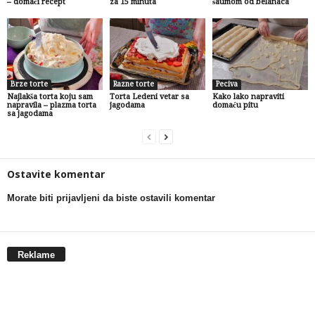
– domaći recept
za 15 minuta
šaumom od belanaca
Brze torte
Razne torte
Peciva
Najlakša torta koju sam
Torta Ledeni vetar sa
Kako lako napraviti
napravila – plazma torta
jagodama
domaću pitu
sa jagodama
Ostavite komentar
Morate biti prijavljeni da biste ostavili komentar
Reklame