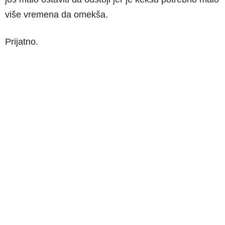
više vremena da omekša.
Prijatno.