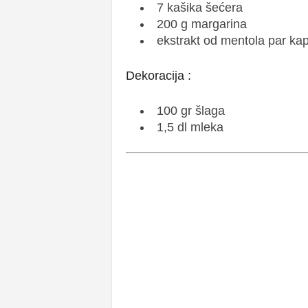
7 kašika šećera
200 g margarina
ekstrakt od mentola par kap
Dekoracija :
100 gr šlaga
1,5 dl mleka