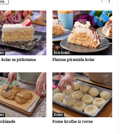
ora
ači
Brzi kolači
 kolač sa piškotama
Plazma piramida kolač
ači
Kolači
 oblande
Posne krofne iz rerne