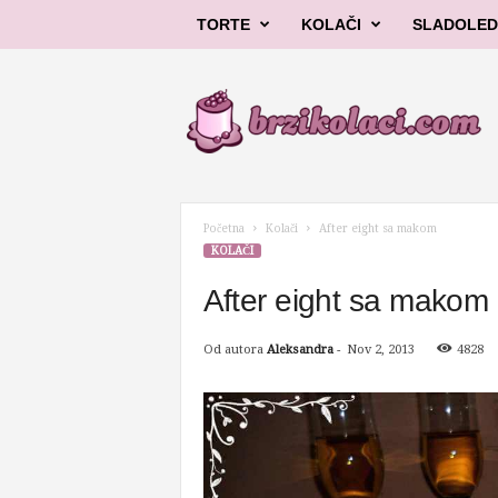
TORTE
KOLAČI
SLADOLED
B
r
z
i
k
o
l
Početna
Kolači
After eight sa makom
a
KOLAČI
č
i
After eight sa makom
Od autora
Aleksandra
-
Nov 2, 2013
4828