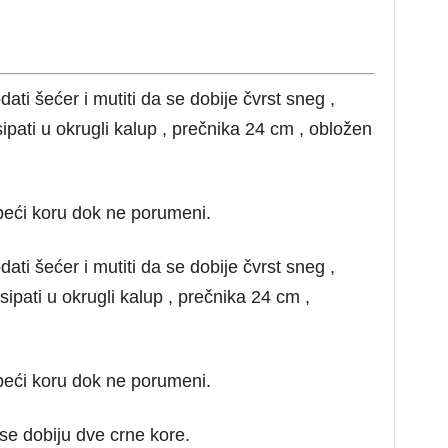
ti šećer i mutiti da se dobije čvrst sneg ,
sipati u okrugli kalup , prečnika 24 cm , obložen
 peći koru dok ne porumeni.
ti šećer i mutiti da se dobije čvrst sneg ,
sipati u okrugli kalup , prečnika 24 cm ,
 peći koru dok ne porumeni.
se dobiju dve crne kore.