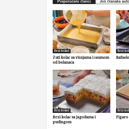
Preporučeni članci
Još članaka aut
Brzi kolači
Brzi kol
Žuti kolač sa višnjama i šaumom
Rafaelo
od belanaca
Brzi kolači
Brzi kol
Brzi kolač sa jagodama i
Figaro
pudingom