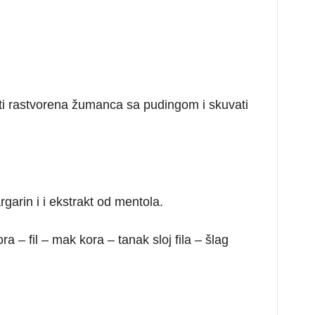
ti rastvorena žumanca sa pudingom i skuvati
arin i i ekstrakt od mentola.
ra – fil – mak kora – tanak sloj fila – šlag