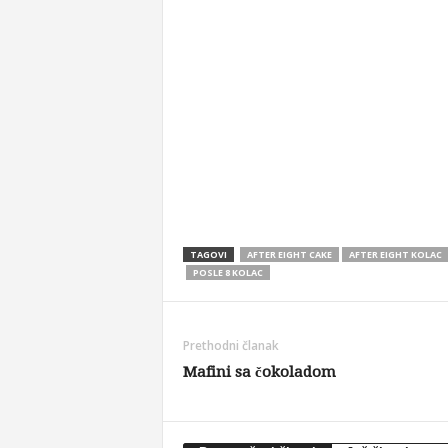
TAGOVI
AFTER EIGHT CAKE
AFTER EIGHT KOLAC
POSLE 8 KOLAC
Prethodni članak
Mafini sa čokoladom