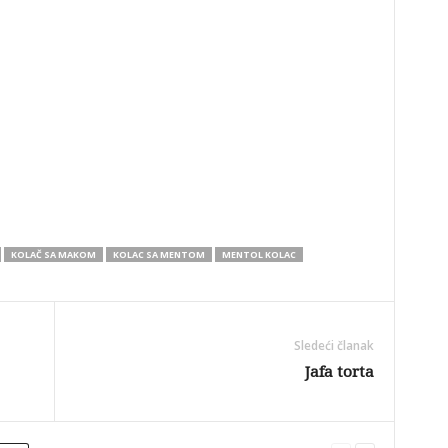
KOLAČ SA MAKOM
KOLAC SA MENTOM
MENTOL KOLAC
Sledeći članak
Jafa torta