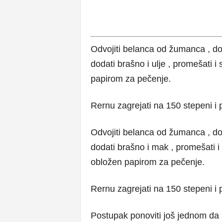
Odvojiti belanca od žumanca , doda
dodati brašno i ulje , promešati i 
papirom za pečenje.
Rernu zagrejati na 150 stepeni i
Odvojiti belanca od žumanca , doda
dodati brašno i mak , promešati i 
obložen papirom za pečenje.
Rernu zagrejati na 150 stepeni i
Postupak ponoviti još jednom da 