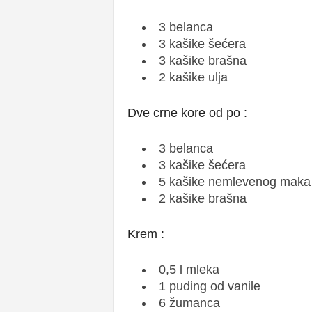
3 belanca
3 kašike šećera
3 kašike brašna
2 kašike ulja
Dve crne kore od po :
3 belanca
3 kašike šećera
5 kašike nemlevenog maka
2 kašike brašna
Krem :
0,5 l mleka
1 puding od vanile
6 žumanca