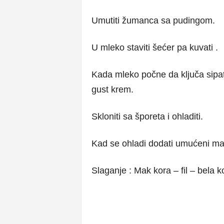
Umutiti žumanca sa pudingom.
U mleko staviti šećer pa kuvati .
Kada mleko počne da ključa sipa
gust krem.
Skloniti sa šporeta i ohladiti.
Kad se ohladi dodati umućeni marg
Slaganje : Mak kora – fil – bela ko