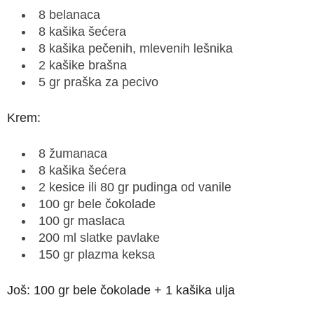
8 belanaca
8 kašika šećera
8 kašika pečenih, mlevenih lešnika
2 kašike brašna
5 gr praška za pecivo
Krem:
8 žumanaca
8 kašika šećera
2 kesice ili 80 gr pudinga od vanile
100 gr bele čokolade
100 gr maslaca
200 ml slatke pavlake
150 gr plazma keksa
Još: 100 gr bele čokolade + 1 kašika ulja