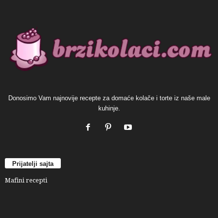
Donosimo Vam najnovije recepte za domaće kolače i torte iz naše male
kuhinje.
Prijatelji sajta
Mafini recepti