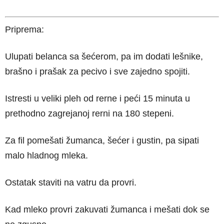
Priprema:
Ulupati belanca sa šećerom, pa im dodati lešnike,
brašno i prašak za pecivo i sve zajedno spojiti.
Istresti u veliki pleh od rerne i peći 15 minuta u
prethodno zagrejanoj rerni na 180 stepeni.
Za fil pomešati žumanca, šećer i gustin, pa sipati
malo hladnog mleka.
Ostatak staviti na vatru da provri.
Kad mleko provri zakuvati žumanca i mešati dok se