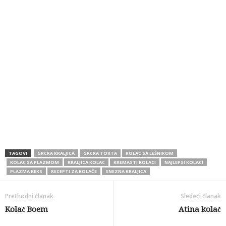
TAGOVI
GRCKA KRALJICA
GRCKA TORTA
KOLAC SA LEŠNIKOM
KOLAC SA PLAZMOM
KRALJICA KOLAC
KREMASTI KOLACI
NAJLEPSI KOLACI
PLAZMA KEKS
RECEPTI ZA KOLAČE
SNEZNA KRALJICA
Prethodni članak
Sledeći članak
Kolač Boem
Atina kolač