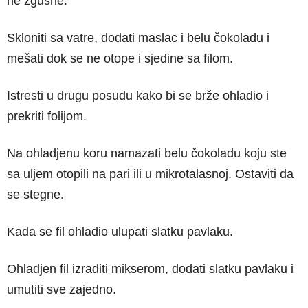
ne zgusne.
Skloniti sa vatre, dodati maslac i belu čokoladu i
mešati dok se ne otope i sjedine sa filom.
Istresti u drugu posudu kako bi se brže ohladio i
prekriti folijom.
Na ohladjenu koru namazati belu čokoladu koju ste
sa uljem otopili na pari ili u mikrotalasnoj. Ostaviti da
se stegne.
Kada se fil ohladio ulupati slatku pavlaku.
Ohladjen fil izraditi mikserom, dodati slatku pavlaku i
umutiti sve zajedno.