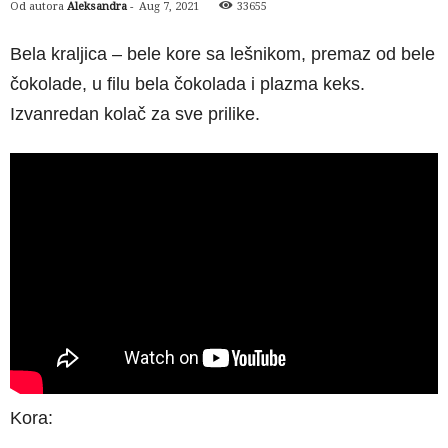
Od autora
Aleksandra
-
Aug 7, 2021
33655
Bela kraljica – bele kore sa lešnikom, premaz od bele
čokolade, u filu bela čokolada i plazma keks.
Izvanredan kolač za sve prilike.
Kora: