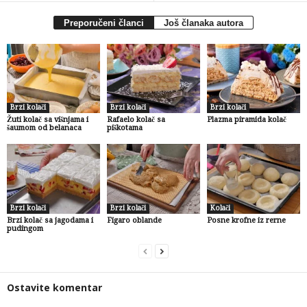
Preporučeni članci
Još članaka autora
Brzi kolači
Brzi kolači
Brzi kolači
Žuti kolač sa višnjama i
Rafaelo kolač sa
Plazma piramida kolač
šaumom od belanaca
piškotama
Brzi kolači
Brzi kolači
Kolači
Brzi kolač sa jagodama i
Figaro oblande
Posne krofne iz rerne
pudingom
Ostavite komentar