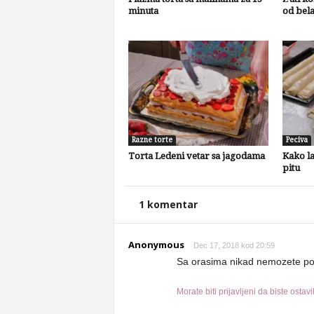
minuta
od bel
Razne torte
Peciva
Torta Ledeni vetar sa jagodama
Kako l
pitu
1 komentar
Anonymous
Dec 17, 2018 kod 20:59
Sa orasima nikad nemozete po
Morate biti prijavljeni da biste ostav