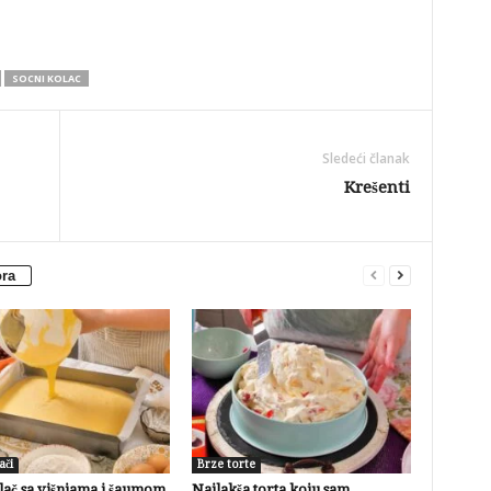
SOCNI KOLAC
Sledeći članak
Krešenti
ora
ači
Brze torte
lač sa višnjama i šaumom
Najlakša torta koju sam