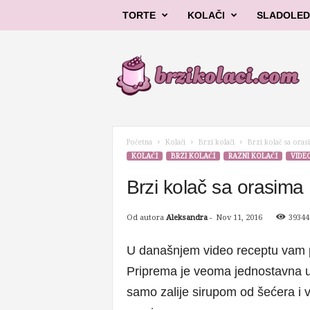
TORTE
KOLAČI
SLADOLED
B
r
z
i
k
o
l
Početna
Kolači
Brzi kolači
Brzi kolač sa oras
a
KOLAČI
BRZI KOLAČI
RAZNI KOLAČI
VIDEO
č
i
Brzi kolač sa orasima
Od autora
Aleksandra
-
Nov 11, 2016
39344
U današnjem video receptu vam p
Priprema je veoma jednostavna u 
samo zalije sirupom od šećera i