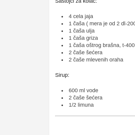
Sastojci za kolač:
4 cela jaja
1 čaša ( mera je od 2 dl-20
1 čaša ulja
1 čaša griza
1 čaša oštrog brašna, t-400
2 čaše šećera
2 čaše mlevenih oraha
Sirup:
600 ml vode
2 čaše šećera
1/2 limuna