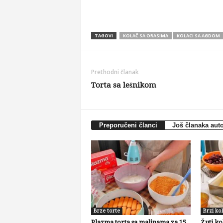
TAGOVI
KOLAČ SA ORASIMA
KOLACI SA AGDOM
Prethodni članak
Torta sa lešnikom
Preporučeni članci
Još članaka aut
Brze torte
Brzi kol
Plazma torta sa malinama za 15
Žuti ko