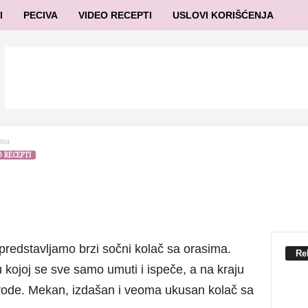
I
PECIVA
VIDEO RECEPTI
USLOVI KORIŠĆENJA
ima
 RECEPTI
redstavljamo brzi sočni kolač sa orasima.
Re
kojoj se sve samo umuti i ispeče, a na kraju
 vode. Mekan, izdašan i veoma ukusan kolač sa