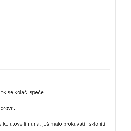
ok se kolač ispeče.
provri.
kolutove limuna, još malo prokuvati i skloniti