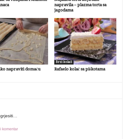
anaca
napravila – plazma torta sa
jagodama
Brzi kolači
ako napraviti domaću
Rafaelo kolač sa piškotama
grjesiti…
ili komentar