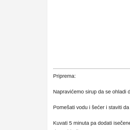
Priprema:
Napravićemo sirup da se ohladi d
Pomešati vodu i šećer i staviti da 
Kuvati 5 minuta pa dodati isečene 