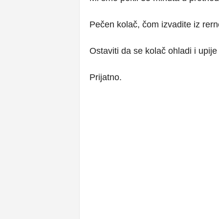
Pečen kolač, čom izvadite iz rerne
Ostaviti da se kolač ohladi i upije
Prijatno.