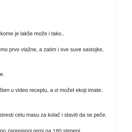
 kome je lakše može i tako..
mo prvo vlažne, a zatim i sve suve sastojke,
e.
šten u video receptu, a vi možet ekoji imate,
stresti celu masu za kolač i staviti da se peče.
no zagrejanoj rerni na 180 stepeni.