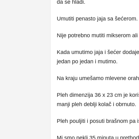
da se hladi.
Umutiti penasto jaja sa šećerom.
Nije potrebno mutiti mikserom ali
Kada umutimo jaja i šećer dodaje
jedan po jedan i mutimo.
Na kraju umešamo mlevene orah
Pleh dimenzija 36 x 23 cm je kori
manji pleh deblji kolač i obrnuto.
Pleh pouljiti i posuti brašnom pa i
Mi smo pekli 35 minuta u prethod