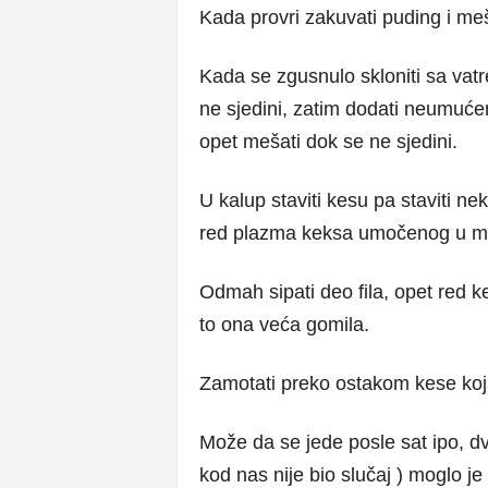
Kada provri zakuvati puding i meš
Kada se zgusnulo skloniti sa vat
ne sjedini, zatim dodati neumućen
opet mešati dok se ne sjedini.
U kalup staviti kesu pa staviti ne
red plazma keksa umočenog u m
Odmah sipati deo fila, opet red ke
to ona veća gomila.
Zamotati preko ostakom kese koja vi
Može da se jede posle sat ipo, dva,
kod nas nije bio slučaj ) moglo j