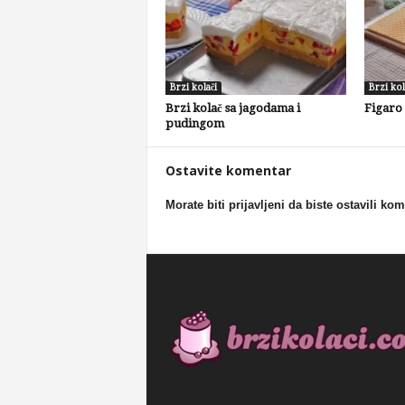
Brzi kolači
Brzi kol
Brzi kolač sa jagodama i
Figaro
pudingom
Ostavite komentar
Morate biti prijavljeni da biste ostavili ko