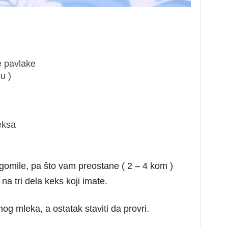
e pavlake
u )
eksa
, gomile, pa što vam preostane ( 2 – 4 kom )
i na tri dela keks koji imate.
og mleka, a ostatak staviti da provri.