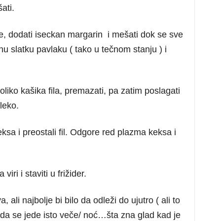
ati.
re, dodati iseckan margarin i mešati dok se sve
u slatku pavlaku ( tako u tečnom stanju ) i
koliko kašika fila, premazati, pa zatim poslagati
leko.
ksa i preostali fil. Odgore red plazma keksa i
ri i staviti u frižider.
 ali najbolje bi bilo da odleži do ujutro ( ali to
e da se jede isto veče/ noć…šta zna glad kad je