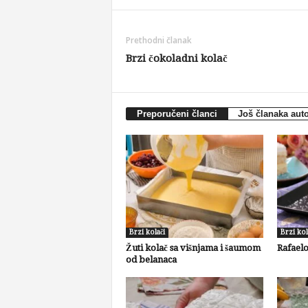
Prethodni članak
Brzi čokoladni kolač
Preporučeni članci
Još članaka aut
Brzi kolači
Brzi kol
Žuti kolač sa višnjama i šaumom
Rafaelo
od belanaca