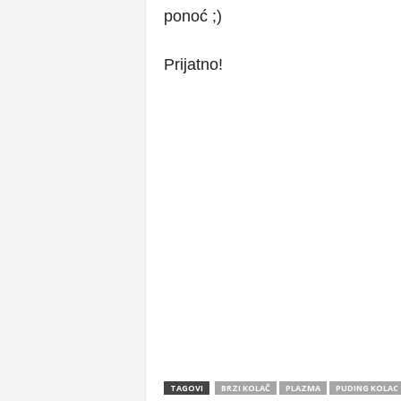
ponoć ;)
Prijatno!
TAGOVI
BRZI KOLAČ
PLAZMA
PUDING KOLAC