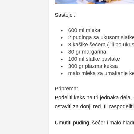
Sastojci:
600 ml mleka
2 pudinga sa ukusom slatk
3 kašike šećera ( ili po ukus
80 gr margarina
100 ml slatke pavlake
300 gr plazma keksa
malo mleka za umakanje k
Priprema:
Podeliti keks na tri jednaka dela
ostaviti za donji red. Ili raspodelit
Umutiti puding, šećer i malo hladn