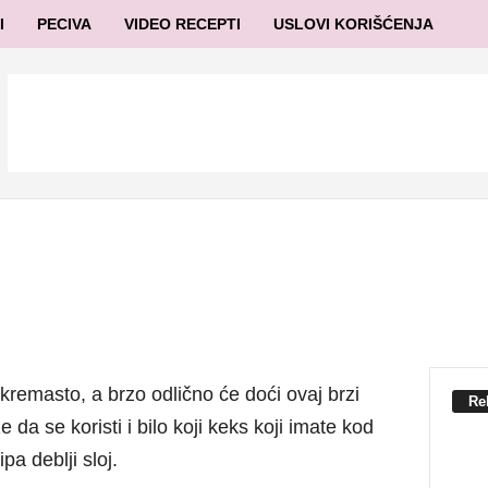
I
PECIVA
VIDEO RECEPTI
USLOVI KORIŠĆENJA
remasto, a brzo odlično će doći ovaj brzi
Re
 da se koristi i bilo koji keks koji imate kod
pa deblji sloj.