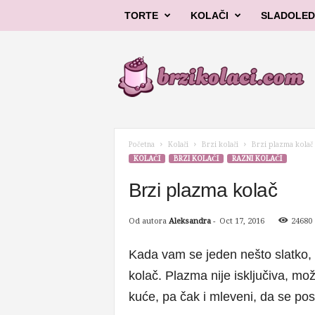
TORTE
KOLAČI
SLADOLED
B
r
z
i
k
o
l
Početna
Kolači
Brzi kolači
Brzi plazma kolač
a
KOLAČI
BRZI KOLAČI
RAZNI KOLAČI
č
i
Brzi plazma kolač
Od autora
Aleksandra
-
Oct 17, 2016
24680
Kada vam se jeden nešto slatko, k
kolač. Plazma nije isključiva, može
kuće, pa čak i mleveni, da se posi