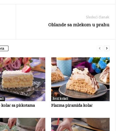
Sledeći članak
Oblande sa mlekom u prahu
ora
ači
Brzi kolači
 kolač sa piškotama
Plazma piramida kolač