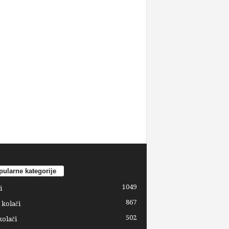
ularne kategorije
1049
i
867
 kolači
502
kolači