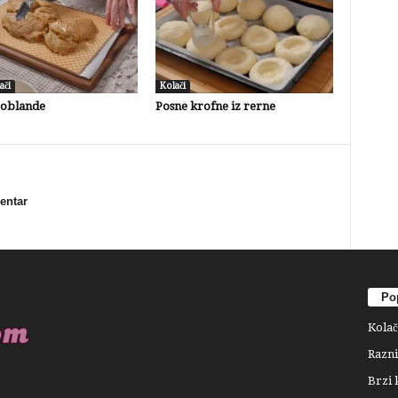
ači
Kolači
 oblande
Posne krofne iz rerne
mentar
Pop
Kolač
Razni
Brzi 